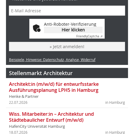
Anti-Roboter-Verifizierung
Hier klicken
Friendly
Captcha ⇗
» Jetzt anmelden!
Beispiele, Hinweise: Datenschutz, Analyse, Widerruf
Stellenmarkt Architektur
Architekt:in (m/w/d) für entwurfsstarke
Ausführungsplanung LPH5 in Hamburg
Henke & Partner
22.07.2026
in Hamburg
Wiss. Mitarbeiter:in – Architektur und
Städtebaulicher Entwurf (m/w/d)
HafenCity Universität Hamburg
18.07.2026
in Hamburg