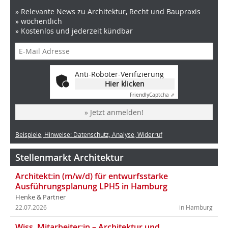
» Relevante News zu Architektur, Recht und Baupraxis
» wöchentlich
» Kostenlos und jederzeit kündbar
Anti-Roboter-Verifizierung
Hier klicken
Friendly
Captcha ⇗
» Jetzt anmelden!
Beispiele, Hinweise: Datenschutz, Analyse, Widerruf
Stellenmarkt Architektur
Architekt:in (m/w/d) für entwurfsstarke
Ausführungsplanung LPH5 in Hamburg
Henke & Partner
22.07.2026
in Hamburg
Wiss. Mitarbeiter:in – Architektur und