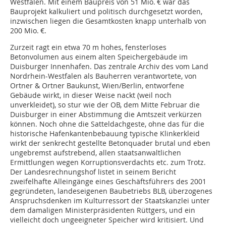
Westfalen. Mit einem Baupreis von 51 Mio. € war das
Bauprojekt kalkuliert und politisch durchgesetzt worden,
inzwischen liegen die Gesamtkosten knapp unterhalb von
200 Mio. €.
Zurzeit ragt ein etwa 70 m hohes, fensterloses
Betonvolumen aus einem alten Speichergebäude im
Duisburger Innenhafen. Das zentrale Archiv des vom Land
Nordrhein-Westfalen als Bauherren verantwortete, von
Ortner & Ortner Baukunst, Wien/Berlin, entworfene
Gebäude wirkt, in dieser Weise nackt (weil noch
unverkleidet), so stur wie der OB, dem Mitte Februar die
Duisburger in einer Abstimmung die Amtszeit verkürzen
können. Noch ohne die Satteldachgeste, ohne das für die
historische Hafenkantenbebauung typische Klinkerkleid
wirkt der senkrecht gestellte Betonquader brutal und eben
ungebremst aufstrebend, allen staatsanwaltlichen
Ermittlungen wegen Korruptionsverdachts etc. zum Trotz.
Der Landesrechnungshof listet in seinem Bericht
zweifelhafte Alleingänge eines Geschäftsführers des 2001
gegründeten, landeseigenen Baubetriebs BLB, überzogenes
Anspruchsdenken im Kulturressort der Staatskanzlei unter
dem damaligen Ministerpräsidenten Rüttgers, und ein
vielleicht doch ungeeigneter Speicher wird kritisiert. Und