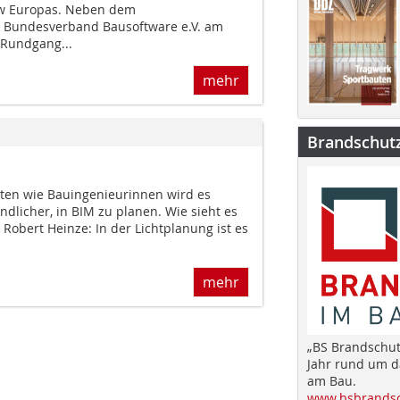
ow Europas. Neben dem
 Bundesverband Bausoftware e.V. am
 Rundgang...
mehr
Brandschut
kten wie Bauinge­nieurinnen wird es
dlicher, in BIM zu planen. Wie sieht es
 Robert Heinze: In der Lichtplanung ist es
mehr
„BS Brandschut
Jahr rund um 
am Bau.
www.bsbrandsc