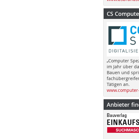
CS Computer
„Computer Spez
im Jahr über d
Bauen und spri
fachübergreife
Tätigen an.
www.computer-
Anbieter fi