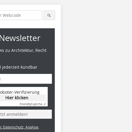
Newsletter
s zu Architektur, Recht
d jederzeit kündbar
oboter-Verifizierung
Hier klicken
Friendly
Captcha ⇗
etzt anmelden!
e: Datenschutz, Analyse,