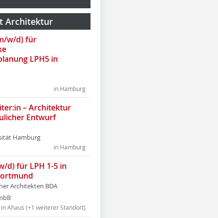
t Architektur
(m/w/d) für
ke
lanung LPH5 in
in Hamburg
ter:in – Architektur
ulicher Entwurf
sität Hamburg
in Hamburg
w/d) für LPH 1-5 in
Dortmund
tner Architekten BDA
tmbB
in Ahaus (+1 weiterer Standort)