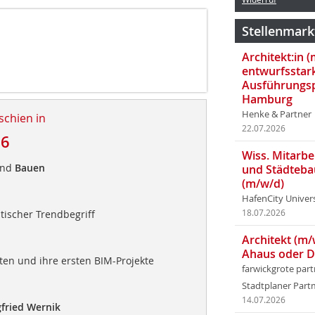
Stellenmark
Architekt:in 
entwurfsstar
Ausführungsp
Hamburg
Henke & Partner
schien in
22.07.2026
16
Wiss. Mitarbei
und
Bauen
und Städteba
(m/w/d)
HafenCity Univer
tischer Trendbegriff
18.07.2026
Architekt (m/
Ahaus oder 
ten und ihre ersten BIM-Projekte
farwickgrote par
Stadtplaner Par
14.07.2026
fried Wernik