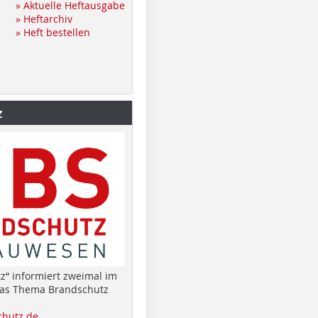
» Aktuelle Heftausgabe
» Heftarchiv
» Heft bestellen
z
z“ informiert zweimal im
das Thema Brandschutz
hutz.de