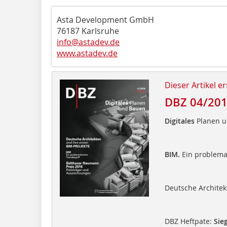
Asta Development GmbH
76187 Karlsruhe
info@astadev.de
www.astadev.de
Dieser Artikel er
DBZ 04/20
Digitales
Planen 
BIM.
Ein problema
Deutsche Architek
DBZ Heftpate:
Sieg