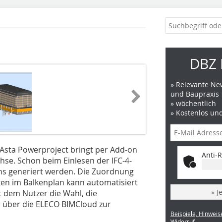
DBZ 
» Relevante New
und Baupraxis
» wöchentlich
» Kostenlos un
Asta Powerproject bringt per Add-on
Anti-R
hse. Schon beim Einlesen der IFC-4-
ns generiert werden. Die Zuordnung
en im Balkenplan kann automatisiert
» J
t dem Nutzer die Wahl, die
er über die ELECO BIMCloud zur
Beispiele, Hinweis
Widerruf