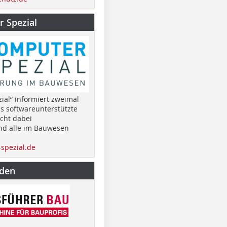
 Spezial
ial“ informiert zweimal
as softwareunterstützte
cht dabei
nd alle im Bauwesen
spezial.de
nden