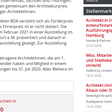
achsen-Anhalt, Sachsen und Thüringen.
ls gemeinsam den Architekturpreis
Stellenmark
ger ArchitektInnen.
Architekt:in 
kten BDA versteht sich als Förderpreis
entwurfsstar
 Ehrenpreis ist er nicht dotiert. Die
Ausführungsp
m Februar 2021 in einer Ausstellung im
Hamburg
t a. M. präsentiert und danach in
Henke & Partner
sstellung gezeigt. Zur Ausstellung
22.07.2026
Wiss. Mitarbei
tragene ArchitektInnen, die am 1.
und Städteba
llendet haben und Mitglied in einem
(m/w/d)
gen bis 31. Juli 2020. Alles Weitere im
HafenCity Univer
18.07.2026
Architekt (m/
Ahaus oder 
farwickgrote par
schien in
Stadtplaner Par
14.07.2026
20