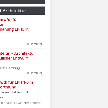
t Architektur
(m/w/d) für
ke
lanung LPH5 in
in Hamburg
ter:in – Architektur
ulicher Entwurf
sität Hamburg
in Hamburg
w/d) für LPH 1-5 in
Dortmund
tner Architekten BDA
tmbB
in Ahaus (+1 weiterer Standort)