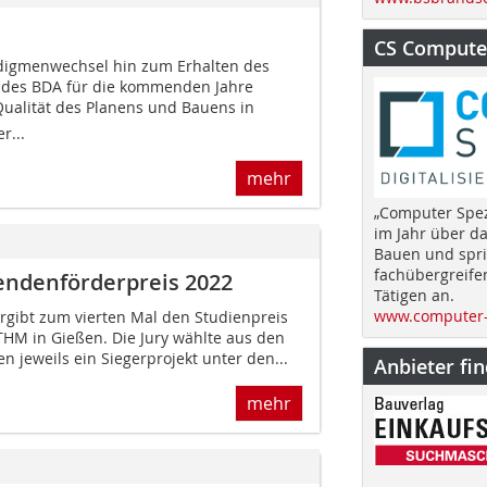
CS Computer
adigmenwechsel hin zum Erhalten des
 des BDA für die kommenden Jahre
Qualität des Planens und Bauens in
r...
mehr
„Computer Spez
im Jahr über d
Bauen und spri
fachübergreife
endenförderpreis 2022
Tätigen an.
www.computer-
rgibt zum vierten Mal den Studienpreis
HM in Gießen. Die Jury wählte aus den
 jeweils ein Siegerprojekt unter den...
Anbieter fi
mehr