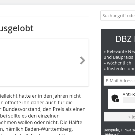
usgelobt
DBZ 
» Relevante New
und Baupraxis
» wöchentlich
» Kostenlos un
Anti-R
lleicht hatte er in den Jahren nicht
n öffnete ihn daher auch für die
 Bundesvorstand, den Preis als einen
ei sollte es den einzelnen
» J
nehmen wollen oder nicht. Die Hälfte
n, nämlich Baden-Württemberg,
Beispiele, Hinweis
Widerruf