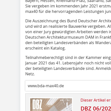
Bayern, Hessen, Rheinland-Pfalz, Saarland, S
Sie vergeben im kommenden Jahr 2021 erstma
max40 für die hervorragenden Leistungen jun
Die Auszeichnung des Bund Deutscher Archite
und wird an realisierte Bauwerke vergeben. Als
von einer Jury gewürdigten Arbeiten werden i
Deutschen Architekturmuseum DAM in Frankfur
den beteiligten Landesverbänden als Wanderau
erscheint ein Katalog.
Teilnahmeberechtigt sind in der Kammer einge
Januar 2021 das 41. Lebensjahr noch nicht vo
der beteiligten Landesverbände sind. Anmeldun
Netz.
www.bda-max40.de
Dieser Artikel er
DBZ 06/20