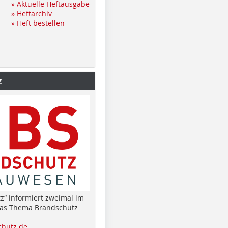
» Aktuelle Heftausgabe
» Heftarchiv
» Heft bestellen
z
z“ informiert zweimal im
das Thema Brandschutz
hutz.de