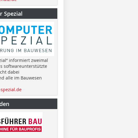
 Spezial
ial“ informiert zweimal
as softwareunterstützte
cht dabei
nd alle im Bauwesen
spezial.de
nden