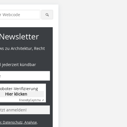
Newsletter
s zu Architektur, Recht
d jederzeit kündbar
oboter-Verifizierung
Hier klicken
Friendly
Captcha ⇗
etzt anmelden!
e: Datenschutz, Analyse,