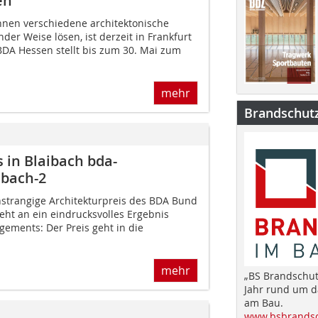
en
nnen verschiedene architektonische
er Weise lösen, ist derzeit in Frankfurt
DA Hessen stellt bis zum 30. Mai zum
mehr
Brandschut
 in Blaibach bda-
ibach-2
hstrangige Architekturpreis des BDA Bund
eht an ein eindrucksvolles Ergebnis
gements: Der Preis geht in die
mehr
„BS Brandschut
Jahr rund um 
am Bau.
www.bsbrandsc