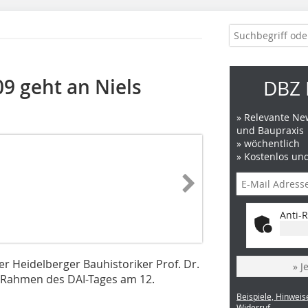
09 geht an Niels
DBZ 
» Relevante New
und Baupraxis
» wöchentlich
» Kostenlos un
Anti-R
er Heidelberger Bauhistoriker Prof. Dr.
» J
m Rahmen des DAI-Tages am 12.
Beispiele, Hinweis
Widerruf