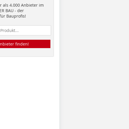
 als 4.000 Anbieter im
R BAU - der
ür Bauprofis!
nbieter finden!