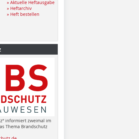
» Aktuelle Heftausgabe
» Heftarchiv
» Heft bestellen
z
z“ informiert zweimal im
das Thema Brandschutz
hutz.de