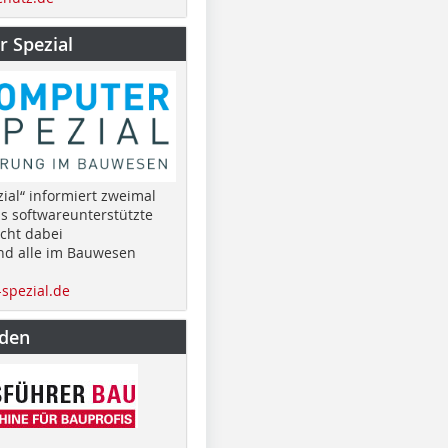
 Spezial
ial“ informiert zweimal
as softwareunterstützte
cht dabei
nd alle im Bauwesen
spezial.de
nden