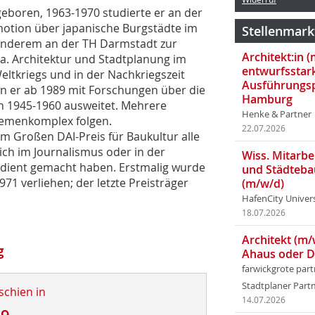
eboren, 1963-1970 studierte er an der
motion über japanische Burgstädte im
Stellenmark
 anderem an der TH Darmstadt zur
Architekt:in 
opa. Architektur und Stadtplanung im
entwurfsstar
tkriegs und in der Nachkriegszeit
Ausführungsp
 er ab 1989 mit Forschungen über die
Hamburg
n 1945-1960 ausweitet. Mehrere
Henke & Partner
hemenkomplex folgen.
22.07.2026
m Großen DAI-Preis für Baukultur alle
sich im Journalismus oder in der
Wiss. Mitarbei
erdient gemacht haben. Erstmalig wurde
und Städteba
971 verliehen; der letzte Preisträger
(m/w/d)
HafenCity Univer
18.07.2026
Architekt (m/
g
Ahaus oder 
farwickgrote par
Stadtplaner Par
schien in
14.07.2026