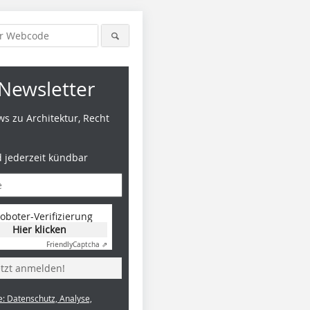
Newsletter
s zu Architektur, Recht
d jederzeit kündbar
oboter-Verifizierung
Hier klicken
Friendly
Captcha ⇗
etzt anmelden!
e: Datenschutz, Analyse,