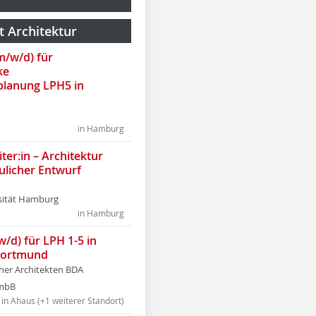
t Architektur
(m/w/d) für
ke
lanung LPH5 in
in Hamburg
ter:in – Architektur
ulicher Entwurf
sität Hamburg
in Hamburg
w/d) für LPH 1-5 in
Dortmund
tner Architekten BDA
tmbB
in Ahaus (+1 weiterer Standort)