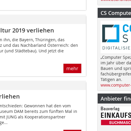
CS Computer
ltur 2019 verliehen
 ihn, die Bayern, Thüringen, das
lz und das Nachbarland Österreich: den
ur (und Städtebau). Und jetzt die
„Computer Spez
im Jahr über d
mehr
Bauen und spri
fachübergreife
Tätigen an.
www.computer-
rliehen
Anbieter fi
 entschieden: Gewonnen hat den vom
useum DAM bereits zum fünften Mal in
it JUNG als Kooperationspartner
e...