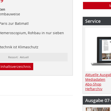
09
ten
stembauweise
Service
aris zur Batimat!
 Hemeroscopium, Rohbau in nur sieben
echnik ist Klimaschutz
Ressort: Aktuell
Inhaltsverzeichnis
Aktuelle Ausga
Mediadaten
Abo-Shop
Heftarchiv
Ausgabe 07