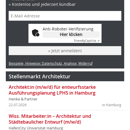
» Kostenlos und jederzeit kündbar
Anti-Roboter-Verifizierung
Hier klicken
Friendly
Captcha ⇗
» Jetzt anmelden!
Beispiele, Hinweise: Datenschutz, Analyse, Widerruf
Stellenmarkt Architektur
Architekt:in (m/w/d) für entwurfsstarke
Ausführungsplanung LPH5 in Hamburg
Henke & Partner
22.07.2026
in Hamburg
Wiss. Mitarbeiter:in – Architektur und
Städtebaulicher Entwurf (m/w/d)
HafenCity Universität Hamburg