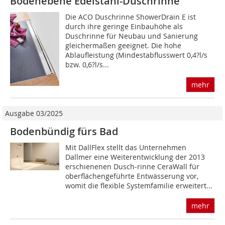
Bodenebene Edelstahl-Duschrinne
Die ACO Duschrinne ShowerDrain E ist
durch ihre geringe Einbauhöhe als
Duschrinne für Neubau und Sanierung
gleichermaßen geeignet. Die hohe
Ablaufleistung (Mindestabflusswert 0,4?l/s
bzw. 0,6?l/s...
mehr
Ausgabe 03/2025
Bodenbündig fürs Bad
Mit DallFlex stellt das Unternehmen
Dallmer eine Weiterentwicklung der 2013
erschienenen Dusch-rinne CeraWall für
oberflächengeführte Entwässerung vor,
womit die flexible Systemfamilie erweitert...
mehr