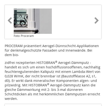
Foto: Proceram
PROCERAM präsentiert Aerogel-Dünnschicht-Applikationen
für denkmalgeschützte Fassaden und Innenwände. Bei
dem ­bio-­
®
zidfrei rezeptierten HISTOBRAN
Aerogel-Dämmputz ­
handelt es sich um ­einen hochdiffusions­offenen, nachhaltig
feuchtere­gulierenden Kalkputz mit einem Lambda-Wert von
0,028 W/mK, der nicht brennbar ist (Bau­stoffklasse A2, s1,
d0). Er wirkt dank mineralischer Komponenten ­algen- und
®
pilzwidrig. Mit ­HISTOBRAN
­Aerogel-Dämmputz kann die
gleiche Dämmwirkung mit ­­2- bis 3-mal dünneren
Schichtdicken als mit herkömmlichen Dämmputzen ­erreicht
werden.