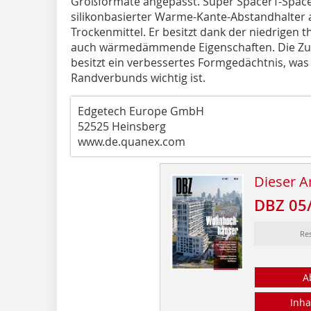
Großformate angepasst. Super SpacerT-Spacer 
silikonbasierter Warme-Kante-Abstandhalter 
Trockenmittel. Er ­besitzt dank der niedrigen
auch wärmedämmende Eigenschaften. Die Zu
besitzt ein verbessertes Formgedächtnis, was f
Randverbunds wichtig ist.
Edgetech Europe GmbH
52525 Heinsberg
www.de.quanex.com
Dieser Ar
DBZ 05
Re
A
Inha