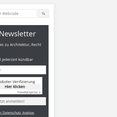
Newsletter
s zu Architektur, Recht
d jederzeit kündbar
oboter-Verifizierung
Hier klicken
Friendly
Captcha ⇗
etzt anmelden!
e: Datenschutz, Analyse,