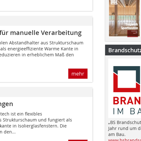
 für manuelle Verarbeitung
iblen Abstandhalter aus Strukturschaum
als energieeffiziente Warme Kante in
Brandschut
 reduzieren in erheblichem Maß den
mehr
ungen
ch ist ein flexibles
 Strukturschaum und fungiert als
„BS Brandschut
ante in Isolierglasfenstern. Die
Jahr rund um 
n den...
am Bau.
www.bsbrandsc