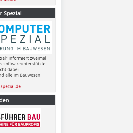
 Spezial
ial“ informiert zweimal
as softwareunterstützte
cht dabei
nd alle im Bauwesen
spezial.de
nden