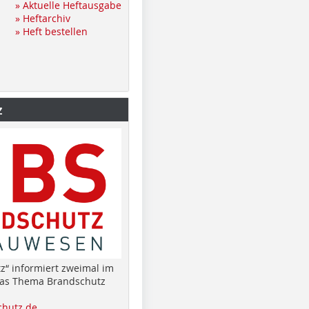
» Aktuelle Heftausgabe
» Heftarchiv
» Heft bestellen
z
z“ informiert zweimal im
das Thema Brandschutz
hutz.de