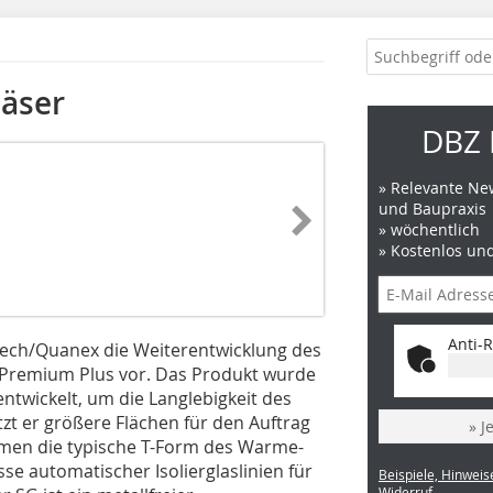
läser
DBZ 
» Relevante New
und Baupraxis
» wöchentlich
» Kostenlos un
Anti-R
tech/Quanex die Weiterentwicklung des
Premium Plus vor. Das Produkt wurde
entwickelt, um die Langlebigkeit des
t er größere Flächen für den Auftrag
» J
men die typische T-Form des Warme-
se automatischer Isolierglaslinien für
Beispiele, Hinweis
Widerruf