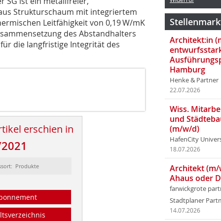
SG ist ein metallfreier,
aus Strukturschaum mit integriertem
Stellenmark
 thermischen Leitfähigkeit von 0,19 W/mK
sammensetzung des Abstandhalters
Architekt:in 
ür die langfristige Integrität des
entwurfsstar
Ausführungsp
Hamburg
Henke & Partner
22.07.2026
Wiss. Mitarbei
und Städteba
tikel erschien in
(m/w/d)
HafenCity Univer
/2021
18.07.2026
ssort: Produkte
Architekt (m/
Ahaus oder 
farwickgrote par
bonnement
Stadtplaner Par
14.07.2026
ltsverzeichnis