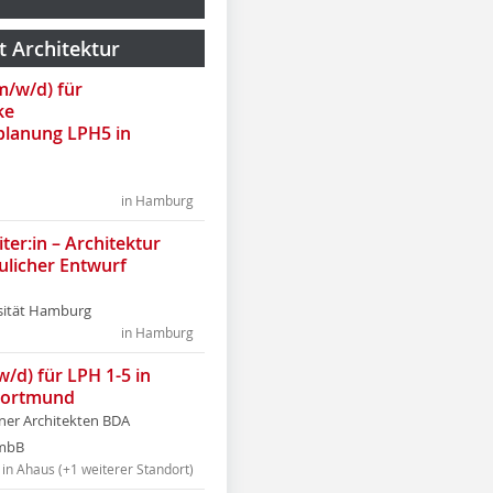
t Architektur
(m/w/d) für
ke
lanung LPH5 in
in Hamburg
ter:in – Architektur
ulicher Entwurf
sität Hamburg
in Hamburg
w/d) für LPH 1-5 in
Dortmund
tner Architekten BDA
tmbB
in Ahaus (+1 weiterer Standort)