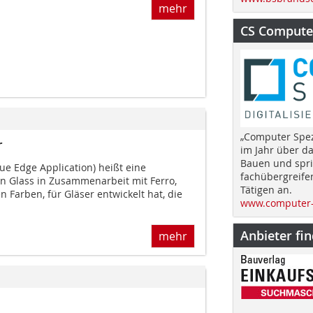
mehr
CS Computer
„Computer Spez
r
im Jahr über d
Bauen und spri
ue Edge Application) heißt eine
fachübergreife
an Glass in Zusammenarbeit mit Ferro,
Tätigen an.
 Farben, für Gläser entwickelt hat, die
www.computer-
Anbieter fi
mehr