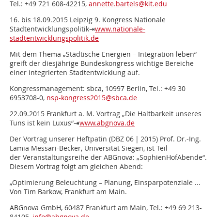
Tel.: +49 721 608-42215,
annette.bartels@kit.edu
16. bis 18.09.2015 Leipzig 9. Kongress Nationale
Stadtentwicklungspolitik⇥
www.nationale-
stadtentwicklungspolitik.de
Mit dem Thema „Städtische Energien – Integration leben“
greift der diesjährige Bundeskongress wichtige Bereiche
einer integrierten Stadtentwicklung auf.
Kongressmanagement: sbca, 10997 Berlin, Tel.: +49 30
6953708-0,
nsp-kongress2015@sbca.de
22.09.2015 Frankfurt a. M. Vortrag „Die Haltbarkeit unseres
Tuns ist kein Luxus“⇥
www.abgnova.de
Der Vortrag unserer Heftpatin (DBZ 06 | 2015) Prof. Dr.-Ing.
Lamia Messari-Becker, Universität Siegen, ist Teil
der Veranstaltungsreihe der ABGnova: „SophienHofAbende“.
Diesem Vortrag folgt am gleichen Abend:
„Optimierung Beleuchtung – Planung, Einsparpotenziale ...
Von Tim Barkow, Frankfurt am Main.
ABGnova GmbH, 60487 Frankfurt am Main, Tel.: +49 69 213-
84105,
info@abgnova.de