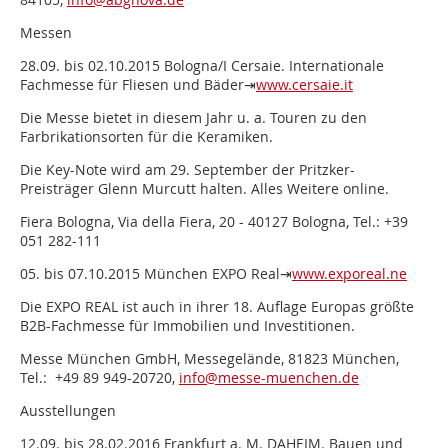
Messen
28.09. bis 02.10.2015 Bologna/I Cersaie. Internationale
Fachmesse für Fliesen und Bäder⇥
www.cersaie.it
Die Messe bietet in diesem Jahr u. a. Touren zu den
Farbrikationsorten für die Keramiken.
Die Key-Note wird am 29. September der Pritzker-
Preisträger Glenn Murcutt halten. Alles Weitere online.
Fiera Bologna, Via della Fiera, 20 - 40127 Bologna, Tel.: +39
051 282-111
05. bis 07.10.2015 München EXPO Real⇥
www.exporeal.ne
Die EXPO REAL ist auch in ihrer 18. Auflage Europas größte
B2B-Fachmesse für Immobilien und Investitionen.
Messe München GmbH, Messegelände, 81823 München,
Tel.: +49 89 949-20720,
info@messe-muenchen.de
Ausstellungen
12.09. bis 28.02.2016 Frankfurt a. M. DAHEIM. Bauen und