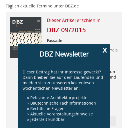
Täglich aktuelle Termine unter
DBZ.de
Dieser Artikel erschien in
DBZ 09/2015
Fassade
x
Auslobung Balthasar Neumann Preis
DBZ Newsletter
2016 +++
DBZ Heftpate Gerhard
Wittfeld
„Komplexität mit
dialogischem Planungsprozess
Dieser Beitrag hat Ihr Interesse geweckt?
begegnen” +++
Dirk Henning Braun
Dann bleiben Sie auf dem Laufenden und
über integrales Denken, Lehren und
melden sich zu unserem kostenlosen
Bauen +++ NEW Blauhaus,
wöchentlichen Newsletter an:
kadawittfeldarchitektur
+++
Neubau Leica Camera,
Gruber +
» Relevante Architekturprojekte
Kleine-Kraneburg
+++
» Bautechnische Fachinformationen
Vorhangfassadentechnik
+++
» Rechtliche Fragen
Energie Spezial
» Aktuelle Veranstaltungshinweise
» jederzeit kündbar
Ressort: Aktuell