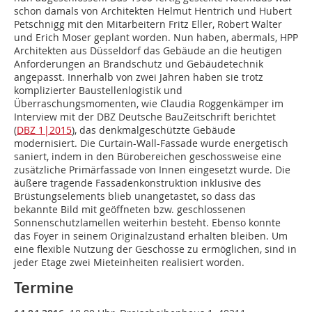
schon damals von Architekten Helmut Hentrich und Hubert
Petschnigg mit den Mitarbeitern Fritz Eller, Robert Walter
und Erich Moser geplant worden. Nun haben, abermals, HPP
Architekten aus Düsseldorf das Gebäude an die heutigen
Anforderungen an Brandschutz und Gebäudetechnik
angepasst. Innerhalb von zwei Jahren haben sie trotz
komplizierter Baustellenlogistik und
Überraschungsmomenten, wie Claudia Roggenkämper im
Interview mit der DBZ Deutsche BauZeitschrift berichtet
(
DBZ 1|2015
), das denkmalgeschützte Gebäude
modernisiert. Die Curtain-Wall-Fassade wurde energetisch
saniert, indem in den Bürobereichen geschossweise eine
zusätzliche Primärfassade von Innen eingesetzt wurde. Die
äußere tragende Fassadenkonstruktion inklusive des
Brüstungselements blieb unangetastet, so dass das
bekannte Bild mit geöffneten bzw. geschlossenen
Sonnenschutzlamellen weiterhin besteht. Ebenso konnte
das Foyer in seinem Originalzustand erhalten bleiben. Um
eine flexible Nutzung der Geschosse zu ermöglichen, sind in
jeder Etage zwei Mieteinheiten realisiert worden.
Termine