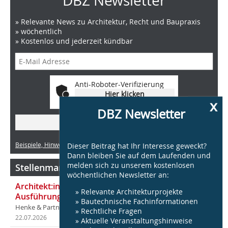
DBZ Newsletter
» Relevante News zu Architektur, Recht und Baupraxis
» wöchentlich
» Kostenlos und jederzeit kündbar
Anti-Roboter-Verifizierung
Hier klicken
x
Friendly
Captcha ⇗
DBZ Newsletter
» Jetzt anmelden!
Dieser Beitrag hat Ihr Interesse geweckt?
Beispiele, Hinweise: Datenschutz, Analyse, Widerruf
Dann bleiben Sie auf dem Laufenden und
melden sich zu unserem kostenlosen
Stellenmarkt Architektur
wöchentlichen Newsletter an:
Architekt:in (m/w/d) für entwurfsstarke
» Relevante Architekturprojekte
Ausführungsplanung LPH5 in Hamburg
» Bautechnische Fachinformationen
Henke & Partner
» Rechtliche Fragen
22.07.2026
in Hamburg
» Aktuelle Veranstaltungshinweise