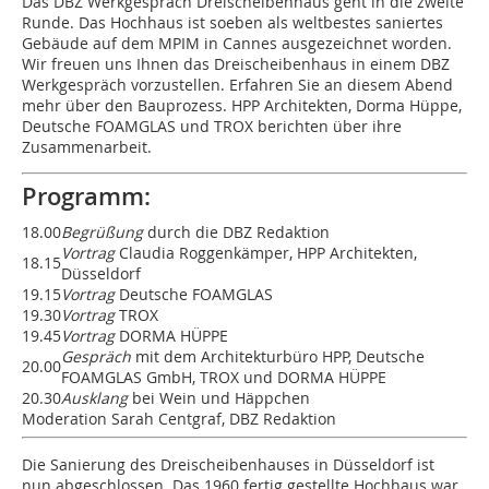
Das DBZ Werkgespräch Dreischeibenhaus geht in die zweite
Runde. Das Hochhaus ist soeben als weltbestes saniertes
Gebäude auf dem MPIM in Cannes ausgezeichnet worden.
Wir freuen uns Ihnen das Dreischeibenhaus in einem DBZ
Werkgespräch vorzustellen. Erfahren Sie an diesem Abend
mehr über den Bauprozess. HPP Architekten, Dorma Hüppe,
Deutsche FOAMGLAS und TROX berichten über ihre
Zusammenarbeit.
Programm:
18.00
Begrüßung
durch die DBZ Redaktion
Vortrag
Claudia Roggenkämper, HPP Architekten,
18.15
Düsseldorf
19.15
Vortrag
Deutsche FOAMGLAS
19.30
Vortrag
TROX
19.45
Vortrag
DORMA HÜPPE
Gespräch
mit dem Architekturbüro HPP, Deutsche
20.00
FOAMGLAS GmbH, TROX und DORMA HÜPPE
20.30
Ausklang
bei Wein und Häppchen
Moderation Sarah Centgraf, DBZ Redaktion
Die Sanierung des Dreischeibenhauses in Düsseldorf ist
nun abgeschlossen. Das 1960 fertig gestellte Hochhaus war