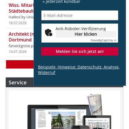
» jederzeit kündbar
Wiss. Mitarbeiter:in – Architektur und
Städtebaulicher Entwurf (m/w/d)
HafenCity Universität Hamburg
18.07.2026
in Hamburg
Anti-Roboter-Verifizierung
Architekt (m/w/d) für LPH 1-5 in Ahaus oder
Hier klicken
Dortmund
Friendly
Captcha ⇗
farwickgrote partner Architekten BDA Stadtplaner PartmbB
Melden Sie sich jetzt an!
14.07.2026
in Ahaus (+1 weiterer Standort)
Mehr Stellen
Beispiele, Hinweise: Datenschutz, Analyse,
Widerruf
Service