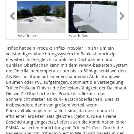
Foto: Triflex
Foto: Triflex
Triflex hat sein Produkt Triflex ProSolar Finish+ um ein
vollständiges Abdichtungssystem im Baukastenprinzip
erweitert. Im Vergleich zu üblichen Dachbahnen und
dunklen Oberflächen kann mit dem PMMA-basierten System
die Oberflächentemperatur um bis zu 50 % gesenkt werden.
Als Beschichtung auf einer vorhandenen Abdichtung wie
Bitumen oder PVC aufgetragen, optimiert die Versiegelung
Triflex ProSolar Finish+ die Refle­xionsfähigkeit der Dachhaut.
Die weiße Ober­fläche des Produkts reflektiert das
Sonnenlicht ­stärker als dunkle Dachoberflächen. Dies ist
insbesondere dann von großem Vorteil, wenn
Photovoltaikanlagen installiert sind, da diese dadurch
effizienter arbeiten. Das gleiche Ergebnis, wie als reine
Beschichtung eingesetzt, liefert auch die Kombination einer
PMMA-basierten Abdichtung mit Triflex ProTect. Durch die
Verwendung von Triflex ProTect in Weiß wird bereits in der