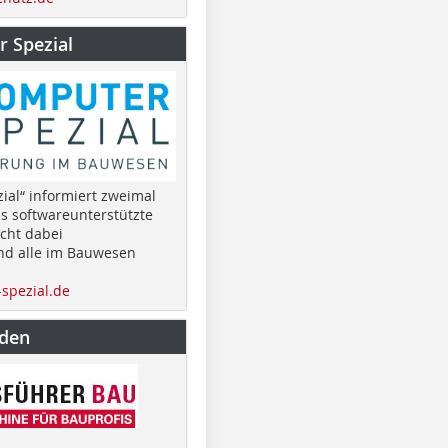
 Spezial
ial“ informiert zweimal
as softwareunterstützte
cht dabei
nd alle im Bauwesen
spezial.de
nden