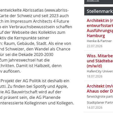
entwickelte Abrissatlas (
www.abriss-
Stellenmark
 Karte der Schweiz und seit 2023 auch
Architekt:in 
ich im Impressum Architects 4 Future
entwurfsstar
so ein Verbrauchsbewusstsein schaffen
Ausführungsp
 auf der Webseite des Kollektivs zum
Hamburg
ktiv die Kernpunkte seiner
Henke & Partner
: Raum, Gebäude, Stadt. Als eine von
22.07.2026
und Schweizer, den Wandel als Chance
für sei die Dekade 2020-2030
Wiss. Mitarbei
 Zum Jahreswechsel hat die
und Städteba
ritten. Damit ist Halbzeit, denn
(m/w/d)
iv auflösen.
HafenCity Univer
18.07.2026
 Projekt der AG Politik ist deshalb ein
Architekt (m/
ti. Zu finden bei Spotify und Apple,
Ahaus oder 
ie AG Bauwirtschaft wird auf der
farwickgrote par
 präsent sein, die AG Planende
 interessierte Kolleginnen und Kollegen.
Stadtplaner Par
14.07.2026