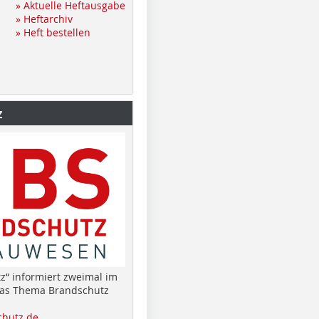
» Aktuelle Heftausgabe
» Heftarchiv
» Heft bestellen
z
z“ informiert zweimal im
das Thema Brandschutz
hutz.de