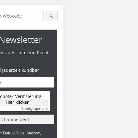
Newsletter
s zu Architektur, Recht
d jederzeit kündbar
oboter-Verifizierung
Hier klicken
Friendly
Captcha ⇗
etzt anmelden!
e: Datenschutz, Analyse,