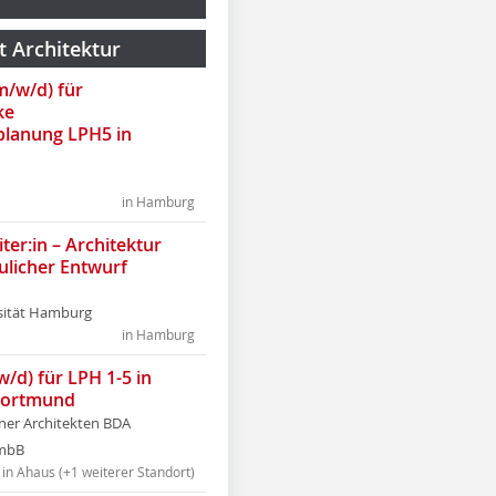
t Architektur
(m/w/d) für
ke
lanung LPH5 in
in Hamburg
ter:in – Architektur
ulicher Entwurf
sität Hamburg
in Hamburg
w/d) für LPH 1-5 in
Dortmund
tner Architekten BDA
tmbB
in Ahaus (+1 weiterer Standort)