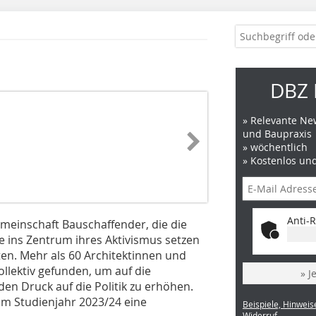
DBZ 
» Relevante New
und Baupraxis
» wöchentlich
» Kostenlos un
Anti-R
meinschaft Bauschaffender, die die
se ins Zentrum ihres Aktivismus setzen
ten. Mehr als 60 Architektinnen und
llektiv gefunden, um auf die
» J
en Druck auf die Politik zu erhöhen.
m Studienjahr 2023/24 eine
Beispiele, Hinweis
Widerruf