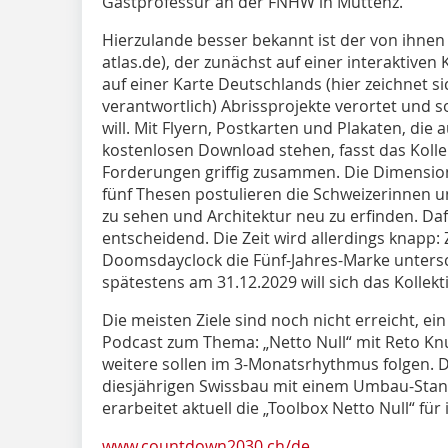
Gastprofessur an der FNHW in Muttenz.
Hierzulande besser bekannt ist der von ihnen 
atlas.de
), der zunächst auf einer interaktiven
auf einer Karte Deutschlands (hier zeichnet s
verantwortlich) Abrissprojekte verortet und 
will. Mit Flyern, Postkarten und Plakaten, die
kostenlosen Download stehen, fasst das Kolle
Forderungen griffig zusammen. Die Dimension
fünf Thesen postulieren die Schweizerinnen 
zu sehen und Architektur neu zu erfinden. Da
entscheidend. Die Zeit wird allerdings knapp:
Doomsdayclock die Fünf-Jahres-Marke untersch
spätestens am 31.12.2029 will sich das Kollekt
Die meisten Ziele sind noch nicht erreicht, ein
Podcast zum Thema: „Netto Null“ mit Reto Knut
weitere sollen im 3-Monatsrhythmus folgen. D
diesjährigen Swissbau mit einem Umbau-Stand
erarbeitet aktuell die „Toolbox Netto Null“ für
www.countdown2030.ch/de