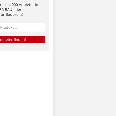
 als 4.000 Anbieter im
R BAU - der
ür Bauprofis!
nbieter finden!