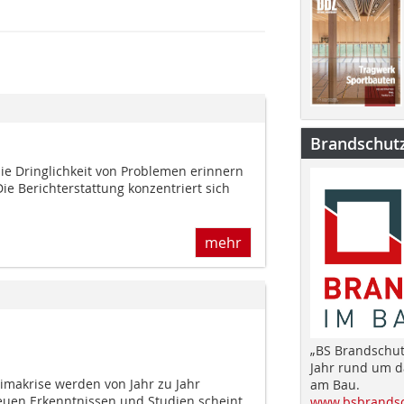
Brandschut
die Dringlichkeit von Problemen erinnern
e Berichterstattung konzentriert sich
mehr
„BS Brandschut
Jahr rund um 
imakrise werden von Jahr zu Jahr
am Bau.
neuen Erkenntnissen und Studien scheint
www.bsbrandsc