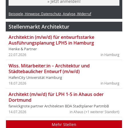
» Jetzt anmelden!
Beispiele, Hinweise: Datenschutz, Analyse, Widerruf
Stellenmarkt Architektur
Architekt:in (m/w/d) für entwurfsstarke
Ausführungsplanung LPH5 in Hamburg
Henke & Partner
22.07.2026
in Hamburg
Wiss. Mitarbeiter:in – Architektur und
Städtebaulicher Entwurf (m/w/d)
HafenCity Universität Hamburg
18.07.2026
in Hamburg
Architekt (m/w/d) für LPH 1-5 in Ahaus oder
Dortmund
farwickgrote partner Architekten BDA Stadtplaner PartmbB
14.07.2026
in Ahaus (+1 weiterer Standort)
Mehr Stellen