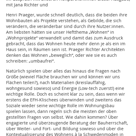
mit Jana Richter und
Henri Praeger, wurde schnell deutlich, dass die beiden ihre
Wohnbauten als Projekte verstehen, als Gebilde, die sich
verändern, die veränderbar sind durch ihre Nutzer:innen.
Am liebsten hätten sie unser Heftthema „Wohnen“ in
„Wohnprojekte“ verwandelt und damit das zum Ausdruck
gebracht, dass das Wohnen heute mehr denn je als ein im
Haus sein, in Räumen sein ist. Praeger Richter Architekten
denken das Wohnen „beweglich“, oder wie sie es auch
schreiben: „umbaufrei“.
Natürlich spielen über alles das hinaus die Fragen nach
Größe (wieviel Fläche brauchen wir und können wir uns
Flächen teilen?), nach Materialien (kreislauffähig,
wohngesund sowieso) und Energie (Low-tech zuerst!) eine
wichtige Rolle. Doch es scheint klar zu sein, dass wenn wir
erstens die EFH-Klischees überwinden und zweitens das
Soziale wieder seine wichtige Rolle im Wohnungsbau
spielen lassen, dann regeln sich die meis­ten der oben
gestellten Fragen von selbst. Wie dahin kommen? Über
engagierte und überzeugende Beratung der Bauherrschaft,
über Weiter- und Fort- und Bildung sowieso und über die
Kontextualisierung des Wohnens à la Schwedenmoden in