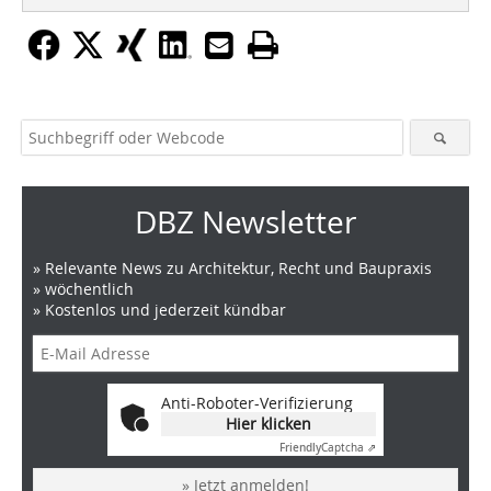
DBZ Newsletter
» Relevante News zu Architektur, Recht und Baupraxis
» wöchentlich
» Kostenlos und jederzeit kündbar
Anti-Roboter-Verifizierung
Hier klicken
Friendly
Captcha ⇗
» Jetzt anmelden!