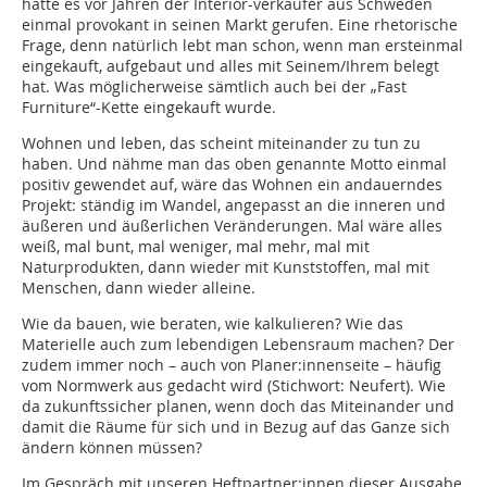
hatte es vor Jahren der Interior-verkäufer aus Schweden
einmal provokant in seinen Markt gerufen. Eine rhetorische
Frage, denn natürlich lebt man schon, wenn man ersteinmal
eingekauft, aufgebaut und alles mit Seinem/Ihrem belegt
hat. Was möglicherweise sämtlich auch bei der „Fast
Furniture“-Kette eingekauft wurde.
Wohnen und leben, das scheint miteinander zu tun zu
haben. Und nähme man das oben genannte Motto einmal
positiv gewendet auf, wäre das Wohnen ein andauerndes
Projekt: ständig im Wandel, angepasst an die inneren und
äußeren und äußerlichen Veränderungen. Mal wäre alles
weiß, mal bunt, mal weniger, mal mehr, mal mit
Naturprodukten, dann wieder mit Kunststoffen, mal mit
Menschen, dann wieder alleine.
Wie da bauen, wie beraten, wie kalkulieren? Wie das
Materielle auch zum lebendigen Lebensraum machen? Der
zudem immer noch – auch von Planer:innenseite – häufig
vom Normwerk aus gedacht wird (Stichwort: Neufert). Wie
da zukunftssicher planen, wenn doch das Miteinander und
damit die Räume für sich und in Bezug auf das Ganze sich
ändern können müssen?
Im Gespräch mit unseren Heftpartner:innen dieser Ausgabe,