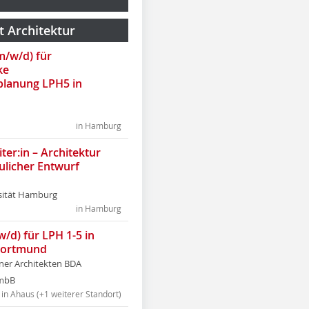
t Architektur
(m/w/d) für
ke
lanung LPH5 in
in Hamburg
ter:in – Architektur
ulicher Entwurf
sität Hamburg
in Hamburg
w/d) für LPH 1-5 in
Dortmund
tner Architekten BDA
tmbB
in Ahaus (+1 weiterer Standort)