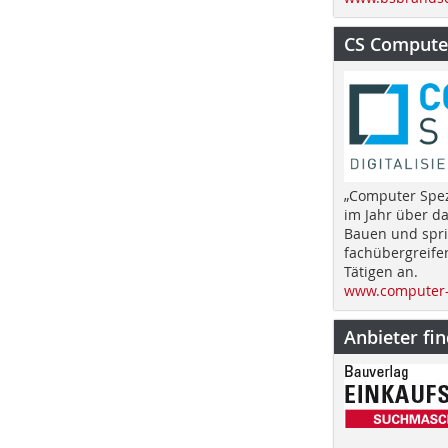
CS Computer
„Computer Spez
im Jahr über d
Bauen und spri
fachübergreife
Tätigen an.
www.computer-
Anbieter fi