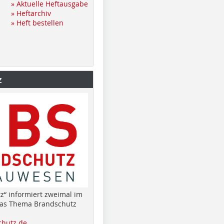
» Aktuelle Heftausgabe
» Heftarchiv
» Heft bestellen
z
z“ informiert zweimal im
das Thema Brandschutz
hutz.de