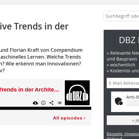
tive Trends in der
DBZ 
r und Florian Kraft von Compendium
» Relevante New
aschinelles Lernen. Welche Trends
und Baupraxis
en? Wie erkennt man Innovationen?
» wöchentlich
v?
» Kostenlos un
Anti-R
» J
Beispiele, Hinweis
Widerruf