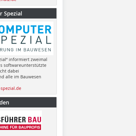
 Spezial
ial“ informiert zweimal
as softwareunterstützte
cht dabei
nd alle im Bauwesen
spezial.de
nden