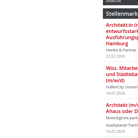
Stellenmark
Architekt:in 
entwurfsstar
Ausführungsp
Hamburg
Henke & Partner
22.07.2026
Wiss. Mitarbei
und Städteba
(m/w/d)
HafenCity Univer
18.07.2026
Architekt (m/
Ahaus oder 
farwickgrote par
Stadtplaner Par
14.07.2026