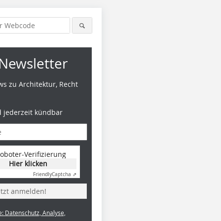
Newsletter
s zu Architektur, Recht
d jederzeit kündbar
oboter-Verifizierung
Hier klicken
Friendly
Captcha ⇗
etzt anmelden!
e: Datenschutz, Analyse,