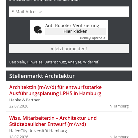
Anti-Roboter-Verifizierung
Hier klicken
Friendly
Captcha ⇗
» Jetzt anmelden!
Beispiele, Hinweise: Datenschutz, Analyse, Widerruf
Stellenmarkt Architektur
Architekt:in (m/w/d) für entwurfsstarke
Ausführungsplanung LPH5 in Hamburg
Henke & Partner
22.07.2026
in Hamburg
Wiss. Mitarbeiter:in – Architektur und
Städtebaulicher Entwurf (m/w/d)
HafenCity Universität Hamburg
18.07.2026
in Hamburg