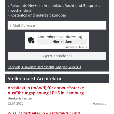
» Relevante News zu Architektur, Recht und Baupraxis
» wöchentlich
» Kostenlos und jederzeit kündbar
Anti-Roboter-Verifizierung
Hier klicken
Friendly
Captcha ⇗
» Jetzt anmelden!
Beispiele, Hinweise: Datenschutz, Analyse, Widerruf
Stellenmarkt Architektur
Architekt:in (m/w/d) für entwurfsstarke
Ausführungsplanung LPH5 in Hamburg
Henke & Partner
22.07.2026
in Hamburg
Wiss. Mitarbeiter:in – Architektur und