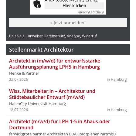
Hier klicken
Friendly
Captcha ⇗
» Jetzt anmelden!
Beispiele, Hinweise: Datenschutz, Analyse, Widerruf
Stellenmarkt Architektur
Architekt:in (m/w/d) für entwurfsstarke
Ausführungsplanung LPH5 in Hamburg
Henke & Partner
22.07.2026
in Hamburg
Wiss. Mitarbeiter:in – Architektur und
Städtebaulicher Entwurf (m/w/d)
HafenCity Universität Hamburg
18.07.2026
in Hamburg
Architekt (m/w/d) für LPH 1-5 in Ahaus oder
Dortmund
farwickgrote partner Architekten BDA Stadtplaner PartmbB