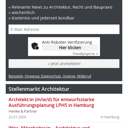
» Relevante News zu Architektur, Recht und Baupraxis
» wöchentlich
» Kostenlos und jederzeit kündbar
Anti-Roboter-Verifizierung
Hier klicken
Friendly
Captcha ⇗
» Jetzt anmelden!
Beispiele, Hinweise: Datenschutz, Analyse, Widerruf
Stellenmarkt Architektur
Architekt:in (m/w/d) für entwurfsstarke
Ausführungsplanung LPH5 in Hamburg
Henke & Partner
22.07.2026
in Hamburg