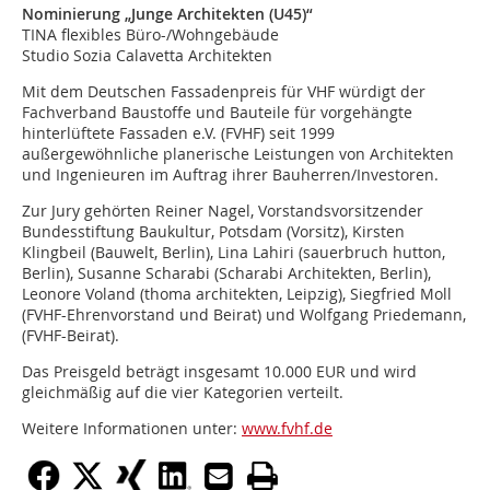
Nominierung „Junge Architekten (U45)“
TINA flexibles Büro-/Wohngebäude
Studio Sozia Calavetta Architekten
Mit dem Deutschen Fassadenpreis für VHF würdigt der
Fachverband Baustoffe und Bauteile für vorgehängte
hinterlüftete Fassaden e.V. (FVHF) seit 1999
außergewöhnliche planerische Leistungen von Architekten
und Ingenieuren im Auftrag ihrer Bauherren/Investoren.
Zur Jury gehörten Reiner Nagel, Vorstandsvorsitzender
Bundesstiftung Baukultur, Potsdam (Vorsitz), Kirsten
Klingbeil (Bauwelt, Berlin), Lina Lahiri (sauerbruch hutton,
Berlin), Susanne Scharabi (Scharabi Architekten, Berlin),
Leonore Voland (thoma architekten, Leipzig), Siegfried Moll
(FVHF-Ehrenvorstand und Beirat) und Wolfgang Priedemann,
(FVHF-Beirat).
Das Preisgeld beträgt insgesamt 10.000 EUR und wird
gleichmäßig auf die vier Kategorien verteilt.
Weitere Informationen unter:
www.fvhf.de