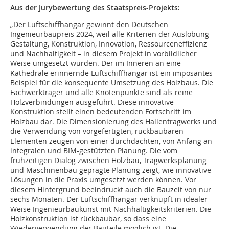
Aus der Jurybewertung des Staatspreis-Projekts:
„Der Luftschiffhangar gewinnt den Deutschen
Ingenieurbaupreis 2024, weil alle Kriterien der Auslobung –
Gestaltung, Konstruktion, Innovation, Ressourceneffizienz
und Nachhaltigkeit – in diesem Projekt in vorbildlicher
Weise umgesetzt wurden. Der im Inneren an eine
Kathedrale erinnernde Luftschiffhangar ist ein imposantes
Beispiel für die konsequente Umsetzung des Holzbaus. Die
Fachwerkträger und alle Knotenpunkte sind als reine
Holzverbindungen ausgeführt. Diese innovative
Konstruktion stellt einen bedeutenden Fortschritt im
Holzbau dar. Die Dimensionierung des Hallentragwerks und
die Verwendung von vorgefertigten, rückbaubaren
Elementen zeugen von einer durchdachten, von Anfang an
integralen und BIM-gestützten Planung. Die vom
frühzeitigen Dialog zwischen Holzbau, Tragwerksplanung
und Maschinenbau geprägte Planung zeigt, wie innovative
Lösungen in die Praxis umgesetzt werden können. Vor
diesem Hintergrund beeindruckt auch die Bauzeit von nur
sechs Monaten. Der Luftschiffhangar verknüpft in idealer
Weise Ingenieurbaukunst mit Nachhaltigkeitskriterien. Die
Holzkonstruktion ist rückbaubar, so dass eine
Wiederverwendung der Bauteile möglich ist. Die