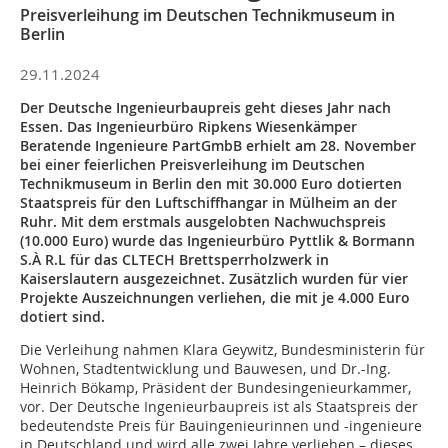
Preisverleihung im Deutschen Technikmuseum in
Berlin
29.11.2024
Der Deutsche Ingenieurbaupreis geht dieses Jahr nach
Essen. Das Ingenieurbüro Ripkens Wiesenkämper
Beratende Ingenieure PartGmbB erhielt am 28. November
bei einer feierlichen Preisverleihung im Deutschen
Technikmuseum in Berlin den mit 30.000 Euro dotierten
Staatspreis für den Luftschiffhangar in Mülheim an der
Ruhr. Mit dem erstmals ausgelobten Nachwuchspreis
(10.000 Euro) wurde das Ingenieurbüro Pyttlik & Bormann
S.À R.L für das CLTECH Brettsperrholzwerk in
Kaiserslautern ausgezeichnet. Zusätzlich wurden für vier
Projekte Auszeichnungen verliehen, die mit je 4.000 Euro
dotiert sind.
Die Verleihung nahmen Klara Geywitz, Bundesministerin für
Wohnen, Stadtentwicklung und Bauwesen, und Dr.-Ing.
Heinrich Bökamp, Präsident der Bundesingenieurkammer,
vor. Der Deutsche Ingenieurbaupreis ist als Staatspreis der
bedeutendste Preis für Bauingenieurinnen und -ingenieure
in Deutschland und wird alle zwei Jahre verliehen – dieses