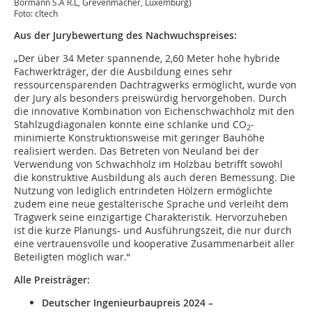
Bormann S.À R.L, Grevenmacher, Luxemburg)
Foto: cltech
Aus der Jurybewertung des Nachwuchspreises:
„Der über 34 Meter spannende, 2,60 Meter hohe hybride
Fachwerkträger, der die Ausbildung eines sehr
ressourcensparenden Dachtragwerks ermöglicht, wurde von
der Jury als besonders preiswürdig hervorgehoben. Durch
die innovative Kombination von Eichenschwachholz mit den
Stahlzugdiagonalen konnte eine schlanke und CO
-
2
minimierte Konstruktionsweise mit geringer Bauhöhe
realisiert werden. Das Betreten von Neuland bei der
Verwendung von Schwachholz im Holzbau betrifft sowohl
die konstruktive Ausbildung als auch deren Bemessung. Die
Nutzung von lediglich entrindeten Hölzern ermöglichte
zudem eine neue gestalterische Sprache und verleiht dem
Tragwerk seine einzigartige Charakteristik. Hervorzuheben
ist die kurze Planungs- und Ausführungszeit, die nur durch
eine vertrauensvolle und kooperative Zusammenarbeit aller
Beteiligten möglich war.“
Alle Preisträger:
Deutscher Ingenieurbaupreis 2024 –