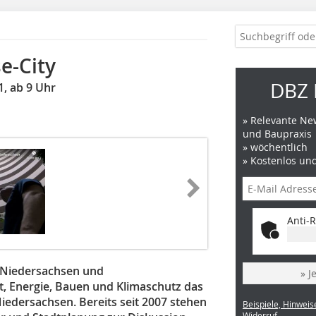
e-City
DBZ 
1, ab 9 Uhr
» Relevante New
und Baupraxis
» wöchentlich
» Kostenlos un
Anti-R
r Niedersachsen und
» J
, Energie, Bauen und Klimaschutz das
edersachsen. Bereits seit 2007 stehen
Beispiele, Hinweis
Widerruf