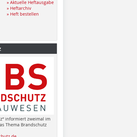
» Aktuelle Heftausgabe
» Heftarchiv
» Heft bestellen
z
z“ informiert zweimal im
das Thema Brandschutz
hutz.de