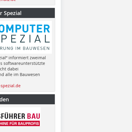
 Spezial
ial“ informiert zweimal
as softwareunterstützte
cht dabei
nd alle im Bauwesen
spezial.de
nden