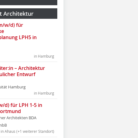
t Architektur
(m/w/d) für
ke
lanung LPH5 in
in Hamburg
ter:in – Architektur
ulicher Entwurf
sität Hamburg
in Hamburg
w/d) für LPH 1-5 in
Dortmund
tner Architekten BDA
tmbB
in Ahaus (+1 weiterer Standort)