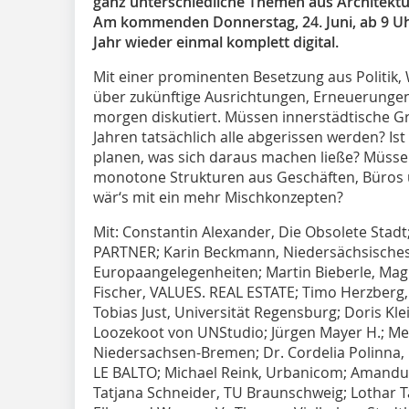
ganz unterschiedliche Themen aus Architektu
Am kommenden Donnerstag, 24. Juni, ab 9 Uhr 
Jahr wieder einmal komplett digital.
Mit einer prominenten Besetzung aus Politik, 
über zukünftige Ausrichtungen, Erneuerunge
morgen diskutiert. Müssen innerstädtische G
Jahren tatsächlich alle abgerissen werden? Ist
planen, was sich daraus machen ließe? Müssen
monotone Strukturen aus Geschäften, Büros 
wär‘s mit ein mehr Mischkonzepten?
Mit: Constantin Alexander, Die Obsolete Stadt
PARTNER; Karin Beckmann, Niedersächsisches
Europaangelegenheiten; Martin Bieberle, Magi
Fischer, VALUES. REAL ESTATE; Timo Herzberg, 
Tobias Just, Universität Regensburg; Doris Klei
Loozekoot von UNStudio; Jürgen Mayer H.; M
Niedersachsen-Bremen; Dr. Cordelia Polinna, 
LE BALTO; Michael Reink, Urbanicom; Amandu
Tatjana Schneider, TU Braunschweig; Lothar 