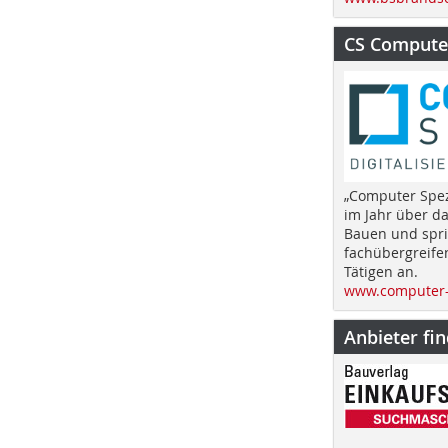
CS Computer
„Computer Spez
im Jahr über d
Bauen und spri
fachübergreife
Tätigen an.
www.computer-
Anbieter fi