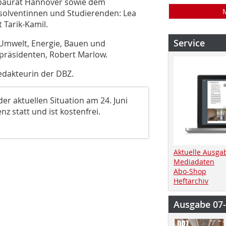
tbaurat Hannover sowie dem
olventinnen und Studierenden: Lea
 Tarik-Kamil.
Service
mwelt, Energie, Bauen und
präsidenten, Robert Marlow.
edakteurin der DBZ.
r aktuellen Situation am 24. Juni
nz statt und ist kostenfrei.
Aktuelle Ausga
Mediadaten
Abo-Shop
Heftarchiv
Ausgabe 07