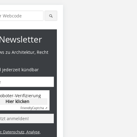
Newsletter
s zu Architektur, Recht
d jederzeit kündbar
oboter-Verifizierung
Hier klicken
Friendly
Captcha ⇗
etzt anmelden!
e: Datenschutz, Analyse,