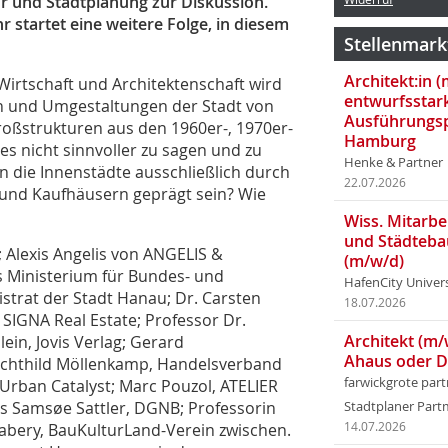
r und Stadtplanung zur Diskussion.
startet eine weitere Folge, in diesem
Stellenmark
Architekt:in 
Wirtschaft und Architektenschaft wird
entwurfsstar
n und Umgestaltungen der Stadt von
Ausführungsp
roßstrukturen aus den 1960er-, 1970er-
Hamburg
 es nicht sinnvoller zu sagen und zu
Henke & Partner
 die Innenstädte ausschließlich durch
22.07.2026
und Kaufhäusern geprägt sein? Wie
Wiss. Mitarbei
und Städteba
; Alexis Angelis von ANGELIS &
(m/w/d)
 Ministerium für Bundes- und
HafenCity Univer
strat der Stadt Hanau; Dr. Carsten
18.07.2026
SIGNA Real Estate; Professor Dr.
Architekt (m/
lein, Jovis Verlag; Gerard
Ahaus oder 
echthild Möllenkamp, Handelsverband
farwickgrote par
Urban Catalyst; Marc Pouzol, ATELIER
s Samsøe Sattler, DGNB; Professorin
Stadtplaner Par
Tabery, BauKulturLand-Verein zwischen.
14.07.2026