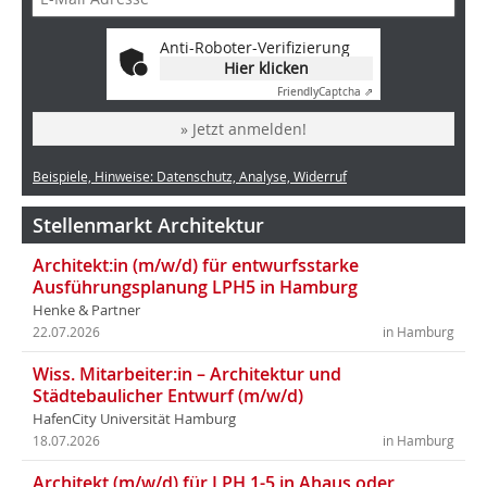
Anti-Roboter-Verifizierung
Hier klicken
Friendly
Captcha ⇗
» Jetzt anmelden!
Beispiele, Hinweise: Datenschutz, Analyse, Widerruf
Stellenmarkt Architektur
Architekt:in (m/w/d) für entwurfsstarke
Ausführungsplanung LPH5 in Hamburg
Henke & Partner
22.07.2026
in Hamburg
Wiss. Mitarbeiter:in – Architektur und
Städtebaulicher Entwurf (m/w/d)
HafenCity Universität Hamburg
18.07.2026
in Hamburg
Architekt (m/w/d) für LPH 1-5 in Ahaus oder