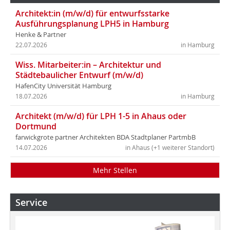
Architekt:in (m/w/d) für entwurfsstarke
Ausführungsplanung LPH5 in Hamburg
Henke & Partner
22.07.2026
in Hamburg
Wiss. Mitarbeiter:in – Architektur und
Städtebaulicher Entwurf (m/w/d)
HafenCity Universität Hamburg
18.07.2026
in Hamburg
Architekt (m/w/d) für LPH 1-5 in Ahaus oder
Dortmund
farwickgrote partner Architekten BDA Stadtplaner PartmbB
14.07.2026
in Ahaus (+1 weiterer Standort)
Mehr Stellen
Service