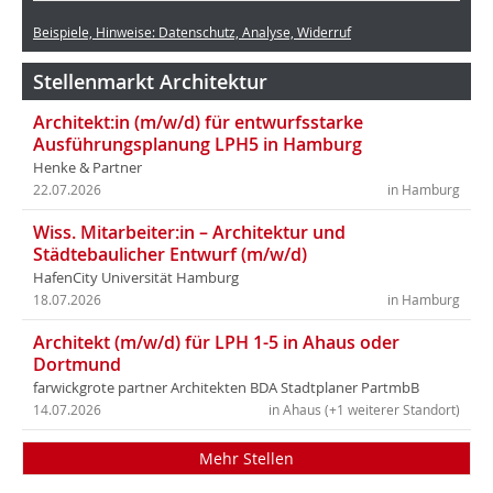
Beispiele, Hinweise: Datenschutz, Analyse, Widerruf
Stellenmarkt Architektur
Architekt:in (m/w/d) für entwurfsstarke
Ausführungsplanung LPH5 in Hamburg
Henke & Partner
22.07.2026
in Hamburg
Wiss. Mitarbeiter:in – Architektur und
Städtebaulicher Entwurf (m/w/d)
HafenCity Universität Hamburg
18.07.2026
in Hamburg
Architekt (m/w/d) für LPH 1-5 in Ahaus oder
Dortmund
farwickgrote partner Architekten BDA Stadtplaner PartmbB
14.07.2026
in Ahaus (+1 weiterer Standort)
Mehr Stellen