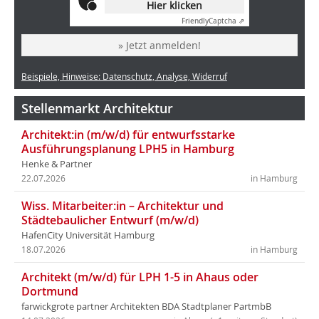
Hier klicken
Friendly
Captcha ⇗
» Jetzt anmelden!
Beispiele, Hinweise: Datenschutz, Analyse, Widerruf
Stellenmarkt Architektur
Architekt:in (m/w/d) für entwurfsstarke
Ausführungsplanung LPH5 in Hamburg
Henke & Partner
22.07.2026
in Hamburg
Wiss. Mitarbeiter:in – Architektur und
Städtebaulicher Entwurf (m/w/d)
HafenCity Universität Hamburg
18.07.2026
in Hamburg
Architekt (m/w/d) für LPH 1-5 in Ahaus oder
Dortmund
farwickgrote partner Architekten BDA Stadtplaner PartmbB