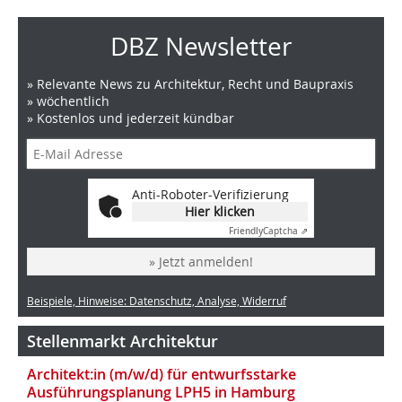
DBZ Newsletter
» Relevante News zu Architektur, Recht und Baupraxis
» wöchentlich
» Kostenlos und jederzeit kündbar
Anti-Roboter-Verifizierung
Hier klicken
Friendly
Captcha ⇗
» Jetzt anmelden!
Beispiele, Hinweise: Datenschutz, Analyse, Widerruf
Stellenmarkt Architektur
Architekt:in (m/w/d) für entwurfsstarke
Ausführungsplanung LPH5 in Hamburg