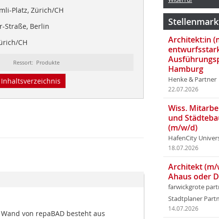
li-Platz, Zürich/CH
Stellenmark
-Straße, Berlin
Architekt:in 
ürich/CH
entwurfsstar
Ausführungsp
Ressort: Produkte
Hamburg
Henke & Partner
Inhaltsverzeichnis
22.07.2026
Wiss. Mitarbei
und Städteba
(m/w/d)
HafenCity Univer
18.07.2026
Architekt (m/
Ahaus oder 
farwickgrote par
Stadtplaner Par
14.07.2026
 Wand von repaBAD besteht aus