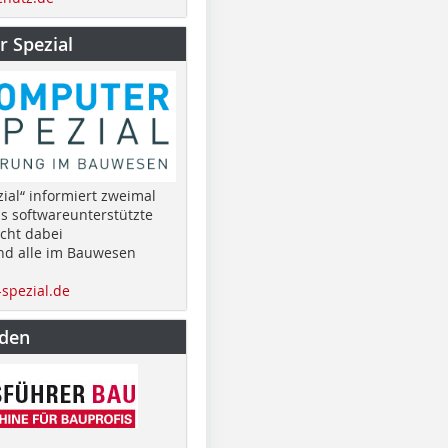
 Spezial
ial“ informiert zweimal
as softwareunterstützte
cht dabei
nd alle im Bauwesen
spezial.de
nden