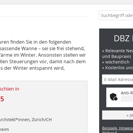
DBZ 
ren finden Sie in den folgenden
assende Wanne – sei sie frei stehend,
» Relevante New
ärme im Winter. Ansonsten stellen wir
und Baupraxis
ellen Steuerungen vor, damit nach dem
» wöchentlich
s der Winter entspannt wird,
» Kostenlos un
schien in
Anti-R
25
» J
Architekt*innen, Zürich/CH
Beispiele, Hinweis
heim
Widerruf