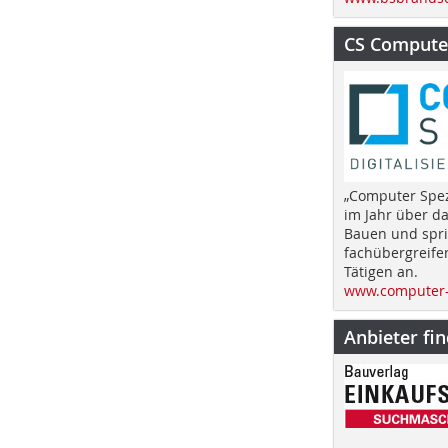
CS Computer
„Computer Spez
im Jahr über d
Bauen und spri
fachübergreife
Tätigen an.
www.computer-
Anbieter fi