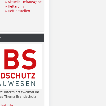
» Aktuelle Heftausgabe
» Heftarchiv
» Heft bestellen
z
z“ informiert zweimal im
das Thema Brandschutz
hutz.de