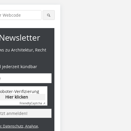
Newsletter
s zu Architektur, Recht
d jederzeit kündbar
oboter-Verifizierung
Hier klicken
Friendly
Captcha ⇗
etzt anmelden!
e: Datenschutz, Analyse,