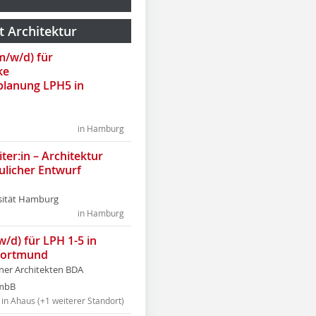
t Architektur
(m/w/d) für
ke
lanung LPH5 in
in Hamburg
ter:in – Architektur
ulicher Entwurf
sität Hamburg
in Hamburg
w/d) für LPH 1-5 in
Dortmund
tner Architekten BDA
tmbB
in Ahaus (+1 weiterer Standort)