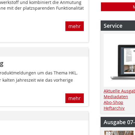
werkstoff und kombiniert die Anmutung
ne mit der platzsparenden Funktionalität
Service
mehr
ng
den Produktmeldungen um das Thema HKL.
 kalten Jahreszeit wie das vorherige
Aktuelle Ausga
Mediadaten
mehr
Abo-Shop
Heftarchiv
Ausgabe 07