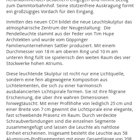
zum Dammtorbahnhof. Seine stützenfreie Auskragung formt
ein großzügiges Vordach für den Eingang.
Inmitten des neuen CCH bildet die neue Leuchtskulptur das
atmosphärische Zentrum der Neugestaltung: Die
Pendelleuchte stammt aus der Feder von Tim Hupe
Architekten und wurde vom Göppinger
Familienunternehmen Sattler produziert. Mit einem
Durchmesser von 18 m am oberen Ring und 10 m am
unteren Ring füllt sie spielerisch den weiten Raum des vier
Stockwerke hohen Atriums.
Diese leuchtende Skulptur ist nicht nur eine Lichtquelle,
sondern eine fein abgewogene Komposition aus
Lichtelementen, die sich zu einer harmonisch
ausbalancierten Lichtspirale formen. Sie ist ihre filigrane
Erscheinung, die über ihre wahren Dimensionen
hinwegtäuscht: Mit einer Profilhöhe von lediglich 25 cm und
einer Breite von 7 cm gewinnt die Lichtspirale eine elegante,
fast schwebende Präsenz im Raum. Durch verdeckte
Schraubverbindungen sind die einzelnen Segmente
zusammengefügt und lassen die Leuchte als nahtlose
Einheit erscheinen. Insgesamt besteht die Leuchte aus 58
Aluminium-Profilsegmenten mit einer Gesamtlänge von 208