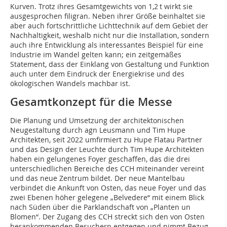
Kurven. Trotz ihres Gesamtgewichts von 1,2 t wirkt sie
ausgesprochen filigran. Neben ihrer Größe beinhaltet sie
aber auch fortschrittliche Lichttechnik auf dem Gebiet der
Nachhaltigkeit, weshalb nicht nur die Installation, sondern
auch ihre Entwicklung als interessantes Beispiel für eine
Industrie im Wandel gelten kann; ein zeitgemäßes
Statement, dass der Einklang von Gestaltung und Funktion
auch unter dem Eindruck der Energiekrise und des
ökologischen Wandels machbar ist.
Gesamtkonzept für die Messe
Die Planung und Umsetzung der architektonischen
Neugestaltung durch agn Leusmann und Tim Hupe
Architekten, seit 2022 umfirmiert zu Hupe Flatau Partner
und das Design der Leuchte durch Tim Hupe Architekten
haben ein gelungenes Foyer geschaffen, das die drei
unterschiedlichen Bereiche des CCH miteinander vereint
und das neue Zentrum bildet. Der neue Mantelbau
verbindet die Ankunft von Osten, das neue Foyer und das
zwei Ebenen höher gelegene „Belvedere“ mit einem Blick
nach Süden über die Parklandschaft von „Planten un
Blomen“. Der Zugang des CCH streckt sich den von Osten
herankommenden Besuchern entgegen und nimmt Bezug