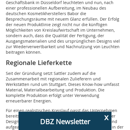
Geschäftsbank in Düsseldorf leuchteten und nun, nach
einer professionellen Aufbereitung, im Neubau des
deutschen Kosmetikherstellers Babor die
Besprechungsräume mit neuem Glanz erfüllen. Der Erfolg
der neuen Produktlinie zeigt nicht nur die künftigen
Möglichkeiten von Kreislaufwirtschaft im Unternehmen,
sondern auch, dass die Qualität der Fertigung, der
Ausgangsmaterialien und des ursprünglichen Designs viel
zur Wiederverwertbarkeit und Nachnutzung von Leuchten
beitragen können.
Regionale Lieferkette
Seit der Gründung setzt Sattler zudem auf die
Zusammenarbeit mit regionalen Zulieferern und
Werkstätten rund um Stuttgart. Dieses Know-how umfasst
Material, Materialbearbeitung und Produktion. Die
komplette Produktion erfolgt unter Verwendung
erneuerbarer Energien.
Für einen realistischen Kreislauf passt das Unternehmen
x
bereits heute den Bau seiner Leuchten an. Ein wichtiger
DBZ Newsletter
Designfaktor ist, wie Leuchten in zehn Jahren zerlegt und
aufgearbeitet werden können. Das beeinflusst bereits in der