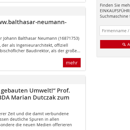
Finden Sie mehr
EINKAUFSFÜHRE
Suchmaschine f
ww.balthasar-neumann-
r Johann Balthasar Neumann (16871753)
A
er als Ingenieurarchitekt, offiziell
ischöflicher Baudirektor, als der große...
mehr
r gebauten Umwelt!“ Prof.
r BDA Marian Dutczak zum
serer Zeit und die damit verbundene
ssen deutliche Spuren in allen
sondere die neuen Medien offerieren