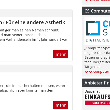
CS Computer
ch? Für eine andere Ästhetik
e häufiger man seinen Namen schreibt,
d man seiner tatsächlichen
nem Vorhandensein im 1. Jahrhundert vor
„Computer Spez
im Jahr über d
mehr
Bauen und spri
fachübergreife
Tätigen an.
www.computer-
Anbieter fi
gen, die immer herhalten müssen, wenn
 Tatsächlich aber könnte man den
mehr