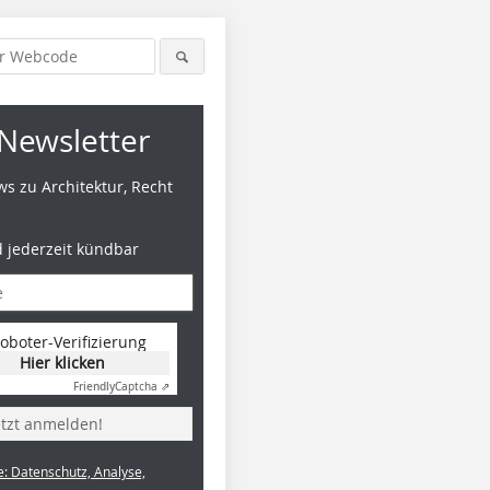
Newsletter
s zu Architektur, Recht
d jederzeit kündbar
oboter-Verifizierung
Hier klicken
Friendly
Captcha ⇗
etzt anmelden!
e: Datenschutz, Analyse,