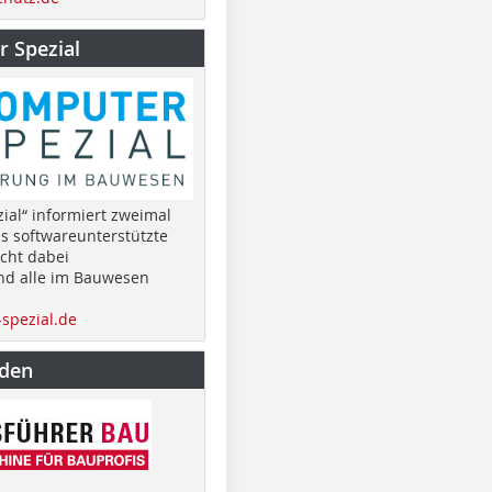
 Spezial
ial“ informiert zweimal
as softwareunterstützte
cht dabei
nd alle im Bauwesen
spezial.de
nden