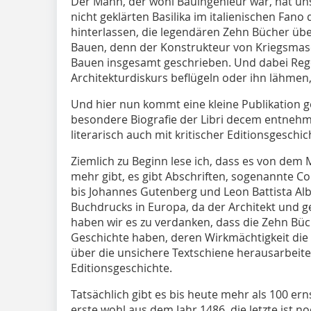
Der Mann, der wohl Bauingenieur war, hat un
nicht geklärten Basilika im italienischen Fano 
hinterlassen, die legendären Zehn Bücher übe
Bauen, denn der Konstrukteur von Kriegsmas
Bauen insgesamt geschrieben. Und dabei Regel
Architekturdiskurs beflügeln oder ihn lähmen
Und hier nun kommt eine kleine Publikation ge
besondere Biografie der Libri decem entneh
literarisch auch mit kritischer Editionsgeschic
Ziemlich zu Beginn lese ich, dass es von dem 
mehr gibt, es gibt Abschriften, sogenannte Co
bis Johannes Gutenberg und Leon Battista Albe
Buchdrucks in Europa, da der Architekt und 
haben wir es zu verdanken, dass die Zehn Büc
Geschichte haben, deren Wirkmächtigkeit die 
über die unsichere Textschiene herausarbeite
Editionsgeschichte.
Tatsächlich gibt es bis heute mehr als 100 e
erste wohl aus dem Jahr 1486, die letzte ist no