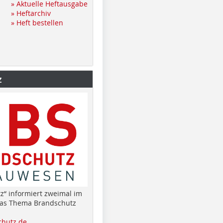
» Aktuelle Heftausgabe
» Heftarchiv
» Heft bestellen
z
z“ informiert zweimal im
das Thema Brandschutz
hutz.de