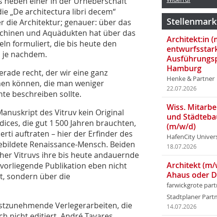
s neben einer in der Urheberschaft
die „De architectura libri decem“
Stellenmark
r die Architektur; genauer: über das
chinen und Aquädukten hat über das
Architekt:in 
n formuliert, die bis heute den
entwurfsstar
, je nachdem.
Ausführungsp
Hamburg
rade recht, der wir eine ganz
Henke & Partner
men können, die man weniger
22.07.2026
hte beschreiben sollte.
Wiss. Mitarbei
Manuskript des Vitruv kein Original
und Städteba
dices, die gut 1 500 Jahren brauchten,
(m/w/d)
rti auftraten – hier der Erfinder des
HafenCity Univer
gebildete Renaissance-Mensch. Beiden
18.07.2026
her Vitruvs ihre bis heute andauernde
Architekt (m/
vorliegende Publikation eben nicht
Ahaus oder 
t, sondern über die
farwickgrote par
Stadtplaner Par
rnstzunehmende Verlegerarbeiten, die
14.07.2026
ch nicht editiert. André Tavares