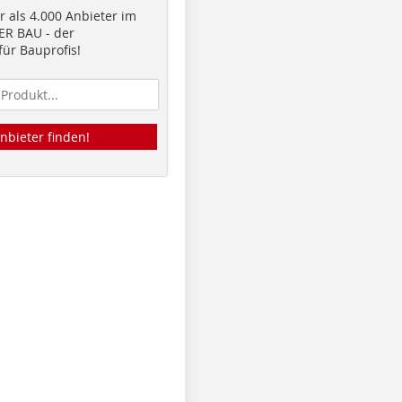
 als 4.000 Anbieter im
R BAU - der
ür Bauprofis!
nbieter finden!