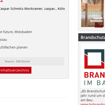
Caspar Schmitz-Morkramer, caspar., Köln
e future, Wiesbaden
Brandschut
assau
ufsflächen planen
Ressort: DBZ Bücher
Inhaltsverzeichnis
„BS Brandschut
Jahr rund um 
am Bau.
www.bsbrandsc