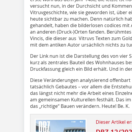
versucht nun, in der Durchsicht und Komment
Vitruvgeschichte, wie sie geworden ist, über 
heute sichtbar zu ­machen. Denn natürlich hab
gehandelt, haben die bilderlosen codices mit 
an anderen (Druck-)Orten fanden. Berühmtes B
Vincis, die dieser aus Vitruvs Texten zum Gol
mit dem antiken Autor ursächlich nichts zu tu
Der Link nun ist die Darstellung des von vier
kurz als zentrales Bauteil des Wohnhauses be
Druckfassung gleich ein Bild erhält. Und in 
Diese Veränderungen analysierend offenbart u
tatsächlich Gebautes – vor allem die Entsteh
das längst nicht mehr die Arbeit eines Einzelne
am gemeinsamen Kulturellen festhält. Das im
das „richtige“ Bauen verändern. Heute! Be. K.
Dieser Artikel er
DBZ 12/20