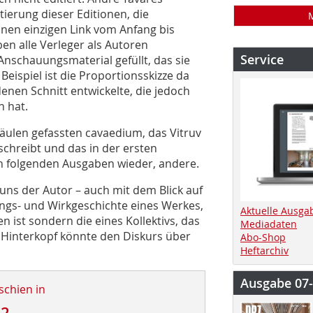
ierung dieser Editionen, die
einen einzigen Link vom Anfang bis
en alle Verleger als Autoren
Service
Anschauungsmaterial gefüllt, das sie
eispiel ist die Proportionsskizze da
denen Schnitt entwickelte, die jedoch
n hat.
 Säulen gefassten cavaedium, das Vitruv
schreibt und das in der ersten
den folgenden Ausgaben wieder, andere.
ns der Autor – auch mit dem Blick auf
ungs- und Wirkgeschichte eines Werkes,
Aktuelle Ausga
n ist sondern die eines Kollektivs, das
Mediadaten
 Hinterkopf könnte den Diskurs über
Abo-Shop
Heftarchiv
Ausgabe 07
schien in
22