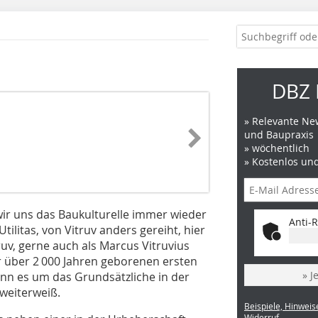
DBZ 
» Relevante New
und Baupraxis
» wöchentlich
» Kostenlos un
wir uns das Baukulturelle immer wieder
Anti-R
ilitas, von Vitruv anders gereiht, hier
uv, gerne auch als Marcus Vitruvius
or über 2 000 Jahren geborenen ersten
» J
nn es um das Grundsätzliche in der
weiterweiß.
Beispiele, Hinweis
Widerruf