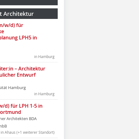
t Architektur
(m/w/d) für
ke
lanung LPH5 in
in Hamburg
ter:in – Architektur
ulicher Entwurf
sität Hamburg
in Hamburg
w/d) für LPH 1-5 in
Dortmund
tner Architekten BDA
tmbB
in Ahaus (+1 weiterer Standort)