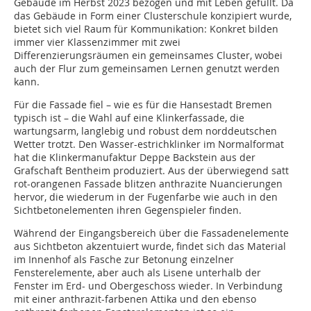
Gebäude im Herbst 2023 bezogen und mit Leben gefüllt. Da
das Gebäude in Form einer Clus­terschule konzipiert wurde,
bietet sich viel Raum für Kommunikation: Konkret bilden
immer vier Klassenzimmer mit zwei
Differenzierungsräumen ein gemeinsames Cluster, wobei
auch der Flur zum gemeinsamen Lernen genutzt werden
kann.
Für die Fassade fiel – wie es für die Hansestadt Bremen
typisch ist – die Wahl auf eine Klinkerfassade, die
wartungsarm, langlebig und robust dem norddeutschen
Wetter trotzt. Den Wasser-estrichklinker im Normalformat
hat die Klinkermanufaktur Deppe Backstein aus der
Grafschaft Bentheim produziert. Aus der überwiegend satt
rot-orangenen Fassade blitzen anthrazite Nuancierungen
hervor, die wiederum in der Fugenfarbe wie auch in den
Sichtbetonelementen ihren Gegenspieler finden.
Während der Eingangsbereich über die Fassadenelemente
aus Sichtbeton akzentuiert wurde, findet sich das Material
im Innenhof als Fasche zur Betonung einzelner
Fensterelemente, aber auch als Lisene unterhalb der
Fenster im Erd- und Obergeschoss wieder. In Verbindung
mit einer anthrazit-farbenen Attika und den ebenso