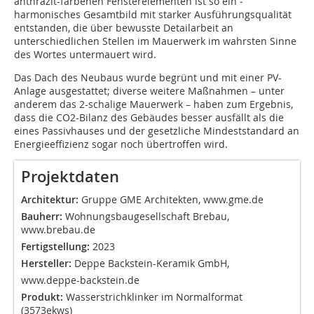
anthrazit-farbenen Fensterelementen ist so ein ­
harmonisches Gesamtbild mit starker Ausführungsqualität
entstanden, die über bewusste Detailarbeit an
unterschiedlichen Stellen im Mauerwerk im wahrsten Sinne
des Wortes untermauert wird.
Das Dach des Neubaus wurde begrünt und mit einer PV-
Anlage ausgestattet; diverse weitere Maßnahmen – unter
anderem das 2-schalige Mauerwerk – haben zum Ergebnis,
dass die CO2-Bilanz des Gebäudes besser ausfällt als die
eines Passivhauses und der gesetzliche Mindeststandard an
Energieeffizienz sogar noch übertroffen wird.
Projektdaten
Architektur:
Gruppe GME Architekten, www.gme.de
Bauherr:
Wohnungsbaugesellschaft Brebau,
www.brebau.de
Fertigstellung:
2023
Hersteller:
Deppe Backstein-Keramik GmbH,
www.deppe-backstein.de
Produkt:
Wasserstrichklinker im Normalformat
(3573ekws)