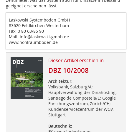
Zentimeter, was das System auch für Einsätze im Bestand
geeignet erscheinen lässt.
Laskowski Systemboden GmbH
83620 Feldkirchen-Westerham
Fax: 0 80 63/85 90
Mail: info@laskowski-gmbh.de
www.hohlraumboden.de
Dieser Artikel erschien in
DBZ 10/2008
Architektur:
Volksbank, Salzburg/A;
Hauptverwaltung der Dinahosting,
Santiago de Compostela/E; Google
Forschungszentrum, Zürich/CH;
Kundenservicezentrum der WGV,
Stuttgart
Bautechnik:
Bürogebäudeplanung