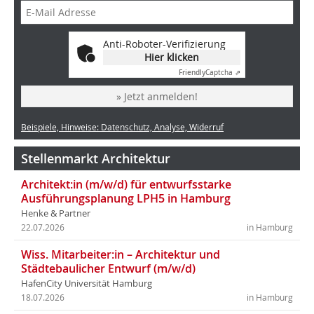
Anti-Roboter-Verifizierung
Hier klicken
Friendly
Captcha ⇗
» Jetzt anmelden!
Beispiele, Hinweise: Datenschutz, Analyse, Widerruf
Stellenmarkt Architektur
Architekt:in (m/w/d) für entwurfsstarke
Ausführungsplanung LPH5 in Hamburg
Henke & Partner
22.07.2026
in Hamburg
Wiss. Mitarbeiter:in – Architektur und
Städtebaulicher Entwurf (m/w/d)
HafenCity Universität Hamburg
18.07.2026
in Hamburg