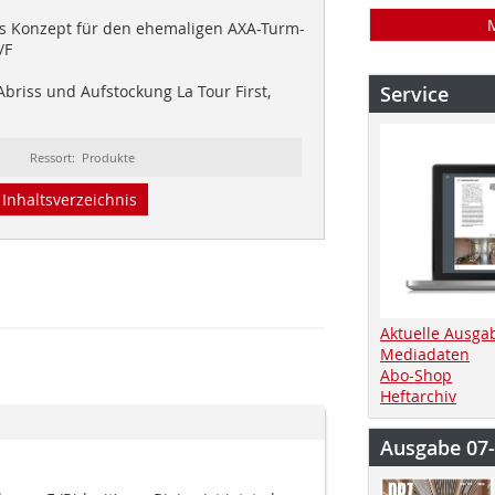
 Konzept für den ehemaligen AXA-Turm-
/F
briss und Aufstockung La Tour First,
Service
Ressort: Produkte
Inhaltsverzeichnis
Aktuelle Ausga
Mediadaten
Abo-Shop
Heftarchiv
Ausgabe 07