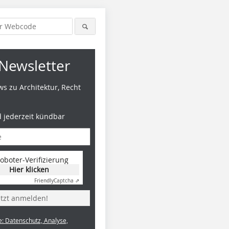
Newsletter
s zu Architektur, Recht
d jederzeit kündbar
oboter-Verifizierung
Hier klicken
Friendly
Captcha ⇗
etzt anmelden!
e: Datenschutz, Analyse,