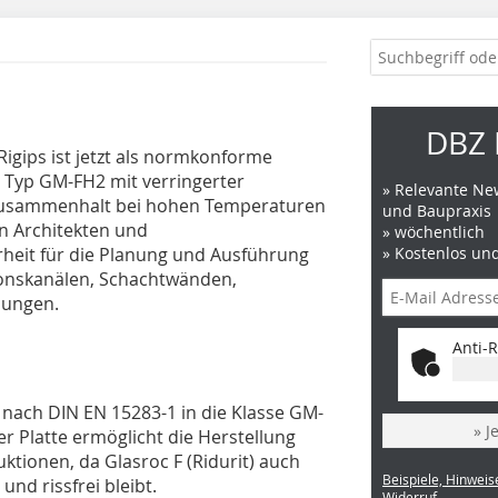
DBZ 
Rigips ist jetzt als normkonforme
, Typ GM-FH2 mit verringerter
» Relevante New
usammenhalt bei hohen Temperaturen
und Baupraxis
en Architekten und
» wöchentlich
rheit für die Planung und Ausführung
» Kostenlos un
ionskanälen, Schachtwänden,
dungen.
Anti-R
gt nach DIN EN 15283-1 in die Klasse GM-
» J
 Platte ermöglicht die Herstellung
ktionen, da Glasroc F (Ridurit) auch
Beispiele, Hinweis
nd rissfrei bleibt.
Widerruf