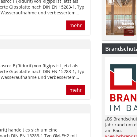
roc F (Ridurit) von Rigips ist jetzt als
rte Gipsplatte nach DIN EN 15283-1, Typ
r Wasseraufnahme und verbessertem...
mehr
Brandschut
roc F (Ridurit) von Rigips ist jetzt als
rte Gipsplatte nach DIN EN 15283-1, Typ
r Wasseraufnahme und verbessertem...
mehr
„BS Brandschut
Jahr rund um 
urit) handelt es sich um eine
am Bau.
e nach DIN EN 15283-1 Typ GM-FH2 mit
www.bsbrandsc