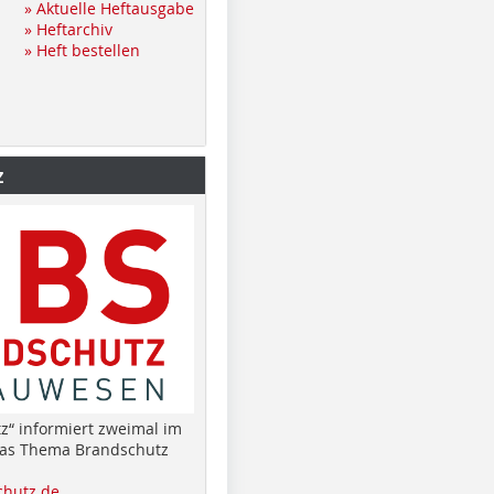
» Aktuelle Heftausgabe
» Heftarchiv
» Heft bestellen
z
z“ informiert zweimal im
das Thema Brandschutz
hutz.de