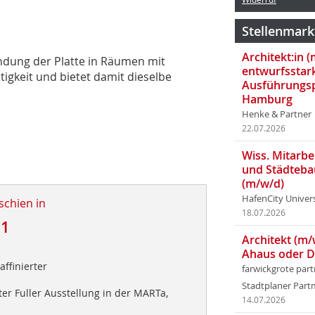
Stellenmark
Architekt:in 
ndung der Platte in Räumen mit
entwurfsstar
igkeit und bietet damit dieselbe
Ausführungsp
Hamburg
Henke & Partner
22.07.2026
Wiss. Mitarbei
und Städteba
(m/w/d)
HafenCity Univer
schien in
18.07.2026
11
Architekt (m/
Ahaus oder 
affinierter
farwickgrote par
Stadtplaner Par
r Fuller Ausstellung in der MARTa,
14.07.2026