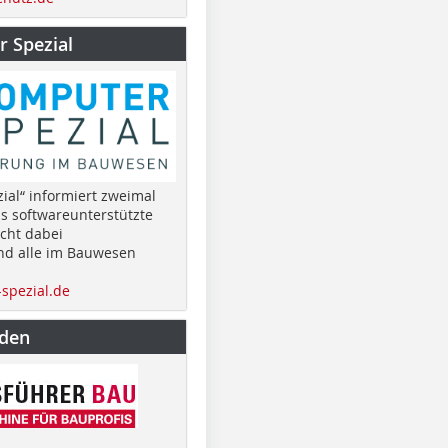
 Spezial
ial“ informiert zweimal
as softwareunterstützte
cht dabei
nd alle im Bauwesen
spezial.de
nden