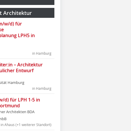
t Architektur
(m/w/d) für
ke
lanung LPH5 in
in Hamburg
ter:in – Architektur
ulicher Entwurf
sität Hamburg
in Hamburg
w/d) für LPH 1-5 in
Dortmund
tner Architekten BDA
tmbB
in Ahaus (+1 weiterer Standort)