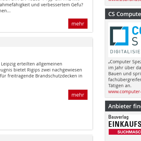
nahmefähigkeit und verbessertem Gefu?
en...
CS Computer
mehr
„Computer Spez
Leipzig erteilten allgemeinen
im Jahr über d
eugnis bietet Rigips zwei nachgewiesen
Bauen und spri
 für freitragende Brandschutzdecken in
fachübergreife
Tätigen an.
www.computer-
mehr
Anbieter fi