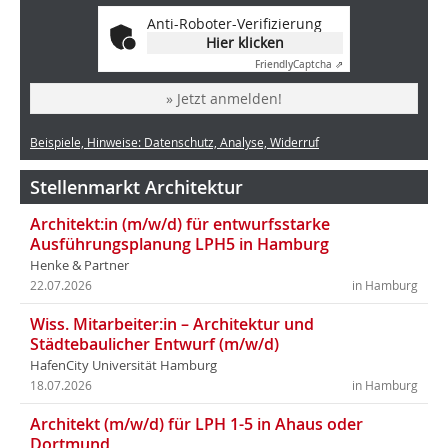
Anti-Roboter-Verifizierung
Hier klicken
Friendly
Captcha ⇗
» Jetzt anmelden!
Beispiele, Hinweise: Datenschutz, Analyse, Widerruf
Stellenmarkt Architektur
Architekt:in (m/w/d) für entwurfsstarke
Ausführungsplanung LPH5 in Hamburg
Henke & Partner
22.07.2026
in Hamburg
Wiss. Mitarbeiter:in – Architektur und
Städtebaulicher Entwurf (m/w/d)
HafenCity Universität Hamburg
18.07.2026
in Hamburg
Architekt (m/w/d) für LPH 1-5 in Ahaus oder
Dortmund