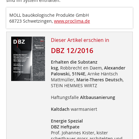
sind im System enthalten.
MOLL bauökologische Produkte GmbH
68723 Schwetzingen,
www.proclima.de
Dieser Artikel erschien in
DBZ 12/2016
Erhalten die Substanz
ksg
, Robbrecht en Daem,
Alexander
Palowski,
51N4E
, Arnke Häntsch
Mattmüller,
Marie-Theres Deutsch
,
STEIN HEMMES WIRTZ
Haftungsfalle
Altbausanierung
Kaltdach
warmsaniert
Energie Spezial
DBZ Heftpate
Prof. Johannes Kister, kister
scheithauer gross architekten und