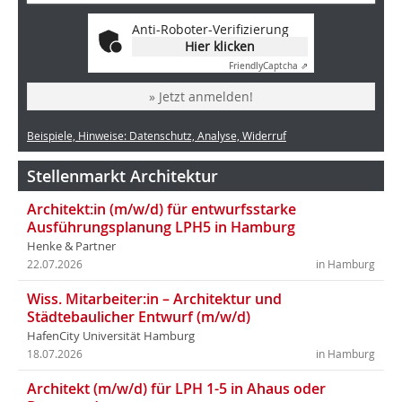
Anti-Roboter-Verifizierung
Hier klicken
Friendly
Captcha ⇗
» Jetzt anmelden!
Beispiele, Hinweise: Datenschutz, Analyse, Widerruf
Stellenmarkt Architektur
Architekt:in (m/w/d) für entwurfsstarke
Ausführungsplanung LPH5 in Hamburg
Henke & Partner
22.07.2026
in Hamburg
Wiss. Mitarbeiter:in – Architektur und
Städtebaulicher Entwurf (m/w/d)
HafenCity Universität Hamburg
18.07.2026
in Hamburg
Architekt (m/w/d) für LPH 1-5 in Ahaus oder