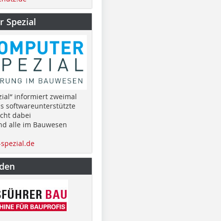
 Spezial
ial“ informiert zweimal
as softwareunterstützte
cht dabei
nd alle im Bauwesen
spezial.de
nden