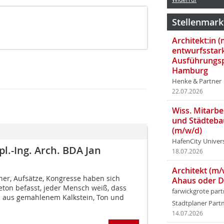
Stellenmark
Architekt:in 
entwurfsstar
Ausführungsp
Hamburg
Henke & Partner
22.07.2026
Wiss. Mitarbei
und Städteba
(m/w/d)
HafenCity Univer
l.-Ing. Arch. BDA Jan
18.07.2026
Architekt (m/
her, Aufsätze, Kongresse haben sich
Ahaus oder 
on befasst, jeder Mensch weiß, dass
farwickgrote par
h aus gemahlenem Kalkstein, Ton und
Stadtplaner Par
14.07.2026