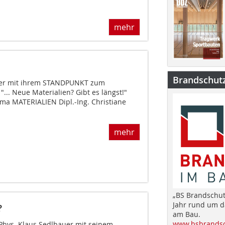
mehr
Brandschut
auer mit ihrem STANDPUNKT zum
.. Neue Materialien? Gibt es längst!"
a MATERIALIEN Dipl.-Ing. Christiane
mehr
„BS Brandschut
Jahr rund um 
?
am Bau.
www.bsbrandsc
.-Phys. Klaus Sedlbauer mit seinem