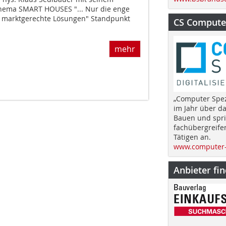
ema SMART HOUSES "... Nur die enge
 marktgerechte Lösungen" Standpunkt
CS Computer
mehr
„Computer Spez
im Jahr über d
Bauen und spri
fachübergreife
Tätigen an.
www.computer-
Anbieter fi