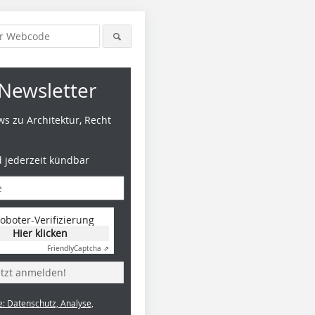
Newsletter
s zu Architektur, Recht
d jederzeit kündbar
oboter-Verifizierung
Hier klicken
Friendly
Captcha ⇗
etzt anmelden!
e: Datenschutz, Analyse,