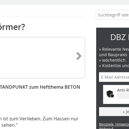
törmer?
DBZ 
» Relevante New
und Baupraxis
» wöchentlich
» Kostenlos un
nem STANDPUNKT zum Heftthema BETON
Anti-R
» J
eton ist zum Verlieben. Zum Hassen nur
n sehen."
Beispiele, Hinweis
Widerruf