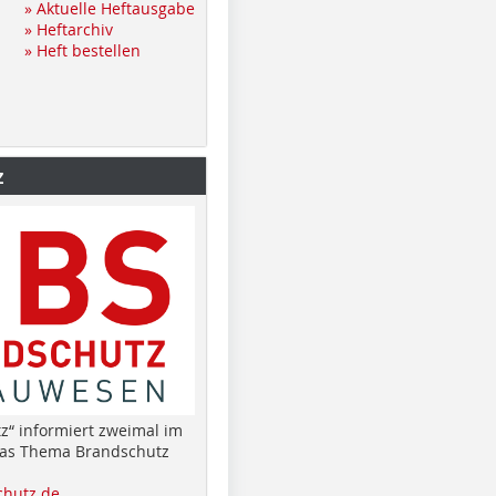
» Aktuelle Heftausgabe
» Heftarchiv
» Heft bestellen
z
z“ informiert zweimal im
das Thema Brandschutz
hutz.de