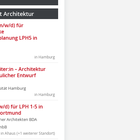
t Architektur
(m/w/d) für
ke
lanung LPH5 in
in Hamburg
ter:in – Architektur
ulicher Entwurf
sität Hamburg
in Hamburg
w/d) für LPH 1-5 in
Dortmund
tner Architekten BDA
tmbB
in Ahaus (+1 weiterer Standort)