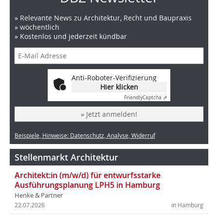
» Relevante News zu Architektur, Recht und Baupraxis
» wöchentlich
» Kostenlos und jederzeit kündbar
Anti-Roboter-Verifizierung
Hier klicken
Friendly
Captcha ⇗
» Jetzt anmelden!
Beispiele, Hinweise: Datenschutz, Analyse, Widerruf
Stellenmarkt Architektur
Architekt:in (m/w/d) für entwurfsstarke
Ausführungsplanung LPH5 in Hamburg
Henke & Partner
22.07.2026
in Hamburg