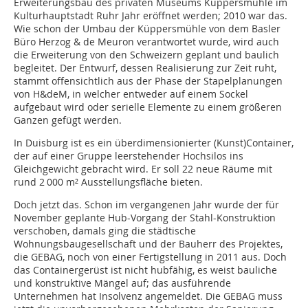
Erweiterungsbau des privaten Museums Küppersmühle im
Kulturhauptstadt Ruhr Jahr eröffnet werden; 2010 war das.
Wie schon der Umbau der Küppersmühle von dem Basler
Büro Herzog & de Meuron verantwortet wurde, wird auch
die Erweiterung von den Schweizern geplant und baulich
begleitet. Der Entwurf, dessen Realisierung zur Zeit ruht,
stammt offensichtlich aus der Phase der Stapelplanun­gen
von H&deM, in welcher entweder auf einem Sockel
aufgebaut wird oder serielle Elemente zu einem größeren
Ganzen gefügt werden.
In Duisburg ist es ein überdimensionier­ter (Kunst)Container,
der auf einer Gruppe leerstehender Hochsilos ins
Gleichgewicht gebracht wird. Er soll 22 neue Räume mit
rund 2 000 m² Ausstellungsfläche bieten.
Doch jetzt das. Schon im vergangenen Jahr wurde der für
November geplante Hub-Vorgang der Stahl-Konstruktion
verschoben, damals ging die städtische
Wohnungsbaugesellschaft und der Bauherr des Projektes,
die GEBAG, noch von einer Fertigstellung in 2011 aus. Doch
das Containergerüst ist nicht hubfähig, es weist bauliche
und konstruktive Mängel auf; das ausführende
Unternehmen hat Insolvenz angemeldet. Die GEBAG muss