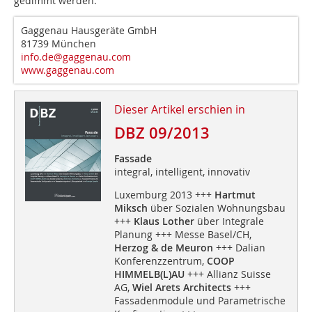
gedimmt werden.
Gaggenau Hausgeräte GmbH
81739 München
info.de@gaggenau.com
www.gaggenau.com
Dieser Artikel erschien in
DBZ 09/2013
Fassade
integral, intelligent, innovativ
Luxemburg 2013 +++
Hartmut
Miksch
über Sozialen Wohnungsbau
+++
Klaus Lother
über Integrale
Planung +++ Messe Basel/CH,
Herzog & de Meuron
+++ Dalian
Konferenzzentrum,
COOP
HIMMELB(L)AU
+++ Allianz Suisse
AG,
Wiel Arets Architects
+++
Fassadenmodule und Parametrische