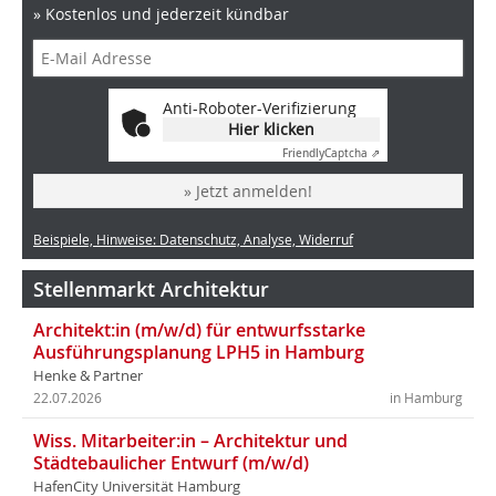
» Kostenlos und jederzeit kündbar
Anti-Roboter-Verifizierung
Hier klicken
Friendly
Captcha ⇗
» Jetzt anmelden!
Beispiele, Hinweise: Datenschutz, Analyse, Widerruf
Stellenmarkt Architektur
Architekt:in (m/w/d) für entwurfsstarke
Ausführungsplanung LPH5 in Hamburg
Henke & Partner
22.07.2026
in Hamburg
Wiss. Mitarbeiter:in – Architektur und
Städtebaulicher Entwurf (m/w/d)
HafenCity Universität Hamburg