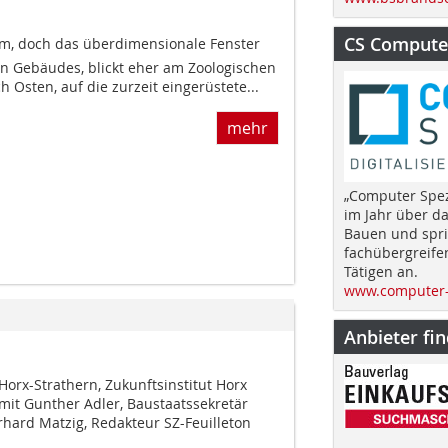
CS Computer
urm, doch das überdimensionale Fenster
n Gebäudes, blickt eher am Zoologischen
h Osten, auf die zurzeit eingerüstete...
mehr
„Computer Spez
im Jahr über d
Bauen und spri
fachübergreife
Tätigen an.
www.computer-
Anbieter fi
orx-Strathern, Zukunftsinstitut Horx
mit Gunther Adler, Baustaatssekretär
ard Matzig, Redakteur SZ-Feuilleton