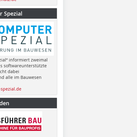
 Spezial
ial“ informiert zweimal
as softwareunterstützte
cht dabei
nd alle im Bauwesen
spezial.de
nden