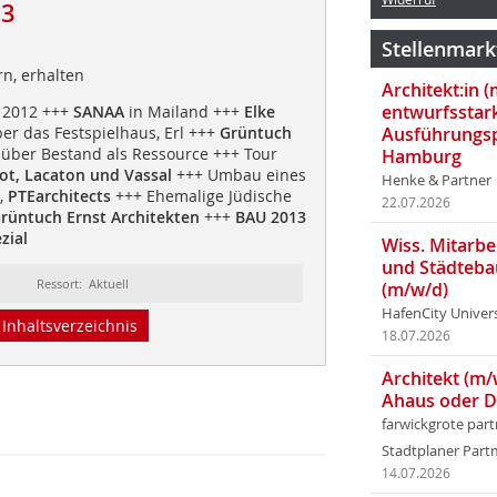
13
Stellenmark
n, erhalten
Architekt:in 
entwurfsstar
 2012 +++
SANAA
in Mailand +++
Elke
er das Festspielhaus, Erl +++
Grüntuch
Ausführungsp
über Bestand als Ressource +++ Tour
Hamburg
ot, Lacaton und Vassal
+++ Umbau eines
Henke & Partner
,
PTEarchitects
+++ Ehemalige Jüdische
22.07.2026
rüntuch Ernst Architekten
+++
BAU 2013
zial
Wiss. Mitarbei
und Städteba
Ressort: Aktuell
(m/w/d)
HafenCity Univer
Inhaltsverzeichnis
18.07.2026
Architekt (m/
Ahaus oder 
farwickgrote par
Stadtplaner Par
14.07.2026