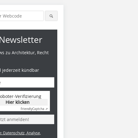
Newsletter
s zu Architektur, Recht
d jederzeit kündbar
oboter-Verifizierung
Hier klicken
Friendly
Captcha ⇗
etzt anmelden!
e: Datenschutz, Analyse,