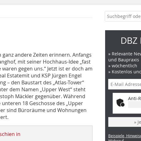
DBZ 
» Relevante New
an ganz andere Zeiten erinnern. Anfangs
und Baupraxis
Langhof, mit seiner Hochhaus-Idee „fast
» wöchentlich
 waren gegen uns.“ Jetzt ist er doch am
» Kostenlos un
al Estatemit und KSP Jürgen Engel
ng – den Baustart des „Atlas-Tower“
unter dem Namen „Upper West“ steht
istoph Mäckler gegenüber. Während
Anti-R
die unteren 18 Geschosse des „Upper
rüber sind Büroräume und Wohnungen
ert.
» J
schien in
Beispiele, Hinweis
Widerruf