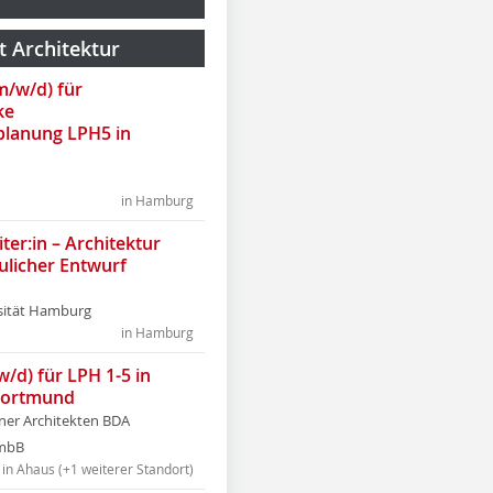
t Architektur
(m/w/d) für
ke
lanung LPH5 in
in Hamburg
ter:in – Architektur
ulicher Entwurf
sität Hamburg
in Hamburg
w/d) für LPH 1-5 in
Dortmund
tner Architekten BDA
tmbB
in Ahaus (+1 weiterer Standort)