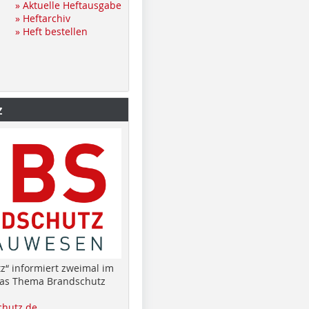
» Aktuelle Heftausgabe
» Heftarchiv
» Heft bestellen
z
z“ informiert zweimal im
das Thema Brandschutz
hutz.de