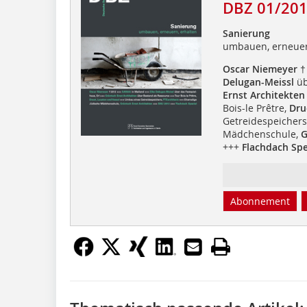
DBZ 01/20
Sanierung
umbauen, erneuer
Oscar Niemeyer
†
Delugan-Meissl
üb
Ernst Architekten
Bois-le Prêtre,
Dru
Getreidespeichers
Mädchenschule,
G
+++
Flachdach Spe
Abonnement