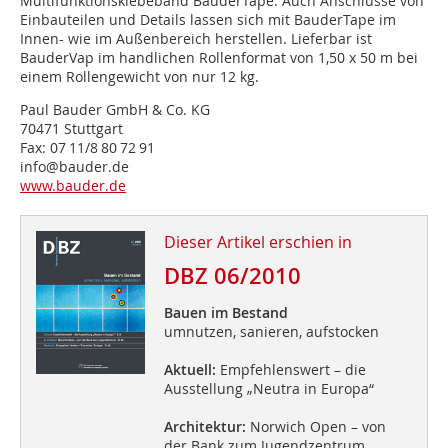
Multifunktionsklebeband BauderTape. Auch Anschlüsse von
Einbauteilen und Details lassen sich mit BauderTape im
Innen- wie im Außenbereich herstellen. Lieferbar ist
BauderVap im handlichen Rollenformat von 1,50 x 50 m bei
einem Rollengewicht von nur 12 kg.
Paul Bauder GmbH & Co. KG
70471 Stuttgart
Fax: 07 11/8 80 72 91
info@bauder.de
www.bauder.de
Dieser Artikel erschien in
DBZ 06/2010
Bauen im Bestand
umnutzen, sanieren, aufstocken
Aktuell:
Empfehlenswert – die
Ausstellung „Neutra in Europa“
Architektur:
Norwich Open – von
der Bank zum Jugendzentrum