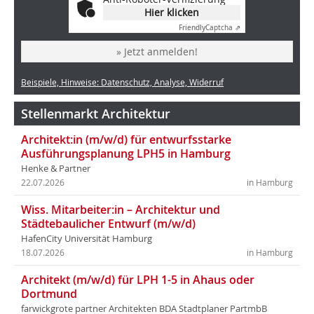
Hier klicken
Friendly
Captcha ⇗
» Jetzt anmelden!
Beispiele, Hinweise: Datenschutz, Analyse, Widerruf
Stellenmarkt Architektur
Architekt:in (m/w/d) für entwurfsstarke
Ausführungsplanung LPH5 in Hamburg
Henke & Partner
22.07.2026
in Hamburg
Wiss. Mitarbeiter:in – Architektur und
Städtebaulicher Entwurf (m/w/d)
HafenCity Universität Hamburg
18.07.2026
in Hamburg
Architekt (m/w/d) für LPH 1-5 in Ahaus oder
Dortmund
farwickgrote partner Architekten BDA Stadtplaner PartmbB