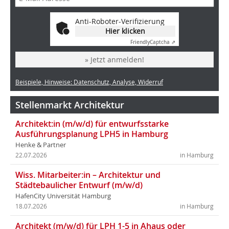
Anti-Roboter-Verifizierung
Hier klicken
Friendly
Captcha ⇗
» Jetzt anmelden!
Beispiele, Hinweise: Datenschutz, Analyse, Widerruf
Stellenmarkt Architektur
Architekt:in (m/w/d) für entwurfsstarke
Ausführungsplanung LPH5 in Hamburg
Henke & Partner
22.07.2026
in Hamburg
Wiss. Mitarbeiter:in – Architektur und
Städtebaulicher Entwurf (m/w/d)
HafenCity Universität Hamburg
18.07.2026
in Hamburg
Architekt (m/w/d) für LPH 1-5 in Ahaus oder