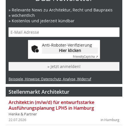
» Relevante News zu Architektur, Recht und Baupraxis
» wöchentlich
» Kostenlos und jederzeit kündbar
Anti-Roboter-Verifizierung
Hier klicken
Friendly
Captcha ⇗
» Jetzt anmelden!
Beispiele, Hinweise: Datenschutz, Analyse, Widerruf
Stellenmarkt Architektur
Architekt:in (m/w/d) für entwurfsstarke
Ausführungsplanung LPH5 in Hamburg
Henke & Partner
22.07.2026
in Hamburg