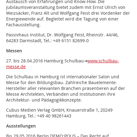
Austausch von Erfahrungen und Know-How. Die
Jubiläumsveranstaltung bietet zudem mit Ernst Ulrich von
Weizsäcker, Franz Alt und Wolfgang Feist drei Vordenker der
Energiewende auf. Begleitet wird die Tagung von einer
Fachausstellung.
Passivhaus Institut, Dr. Wolfgang Feist, Rheinstr. 44/46,
64283 Darmstadt, Tel.: +49 6151 82699-0
Messen
27. bis 28.04.2016 Hamburg Schulbau⇥
www.schulbau-
messe.de
Die Schulbau in Hamburg ist internationaler Salon und
Messe für den Bildungsbau. Zahlreiche Bauelemente-
Hersteller aller relevanten Branchen präsentieren auf der
Messe Architekten, Verbänden und Institutionen ihre
Architektur- und Pädagogikkonzepte.
Cubus Medien Verlag GmbH, Knauerstraße 1, 20249
Hamburg, Tel.: +49 40 98261443
Ausstellungen
Bis 29.05.2016 Berlin DEMO:POLIS – Das Recht auf