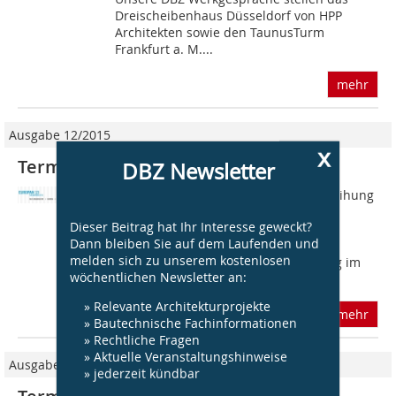
Dreischeibenhaus Düsseldorf von HPP
Architekten sowie den TaunusTurm
Frankfurt a. M....
mehr
Ausgabe 12/2015
x
Termineseite DBZ 12 2015
DBZ Newsletter
Weiterbildung 04.12.2015 Berlin Verleihung
und Party 13. Europan-Wettbewerb?
Dieser Beitrag hat Ihr Interesse geweckt?
www.europan.de Der Wettbewerb ist
Dann bleiben Sie auf dem Laufenden und
entschieden. Preisverleihung mit
melden sich zu unserem kostenlosen
anschließendem Fest und Ausstellung im
wöchentlichen Newsletter an:
HO am...
» Relevante Architekturprojekte
mehr
» Bautechnische Fachinformationen
» Rechtliche Fragen
» Aktuelle Veranstaltungshinweise
Ausgabe 01/2016
» jederzeit kündbar