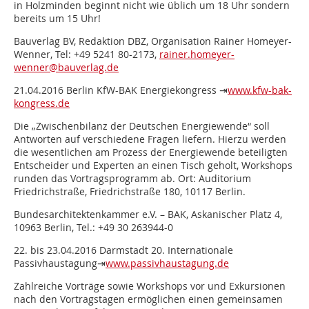
in Holzminden beginnt nicht wie üblich um 18 Uhr sondern
bereits um 15 Uhr!
Bauverlag BV, Redaktion DBZ, Organisation Rainer Homeyer-
Wenner, Tel: +49 5241 80-2173,
rainer.homeyer-
wenner@bauverlag.de
21.04.2016 Berlin KfW-BAK Energiekongress ⇥
www.kfw-bak-
kongress.de
Die „Zwischenbilanz der Deutschen Energiewende“ soll
Antworten auf verschiedene Fragen liefern. Hierzu werden
die wesentlichen am Prozess der Energiewende beteiligten
Entscheider und Experten an einen Tisch geholt, Workshops
runden das Vortragsprogramm ab. Ort: Auditorium
Friedrichstraße, Friedrichstraße 180, 10117 Berlin.
Bundesarchitektenkammer e.V. – BAK, Askanischer Platz 4,
10963 Berlin, Tel.: +49 30 263944-0
22. bis 23.04.2016 Darmstadt 20. Internationale
Passivhaustagung⇥
www.passivhaustagung.de
Zahlreiche Vorträge sowie Workshops vor und Exkursionen
nach den Vortragstagen ermöglichen einen gemeinsamen