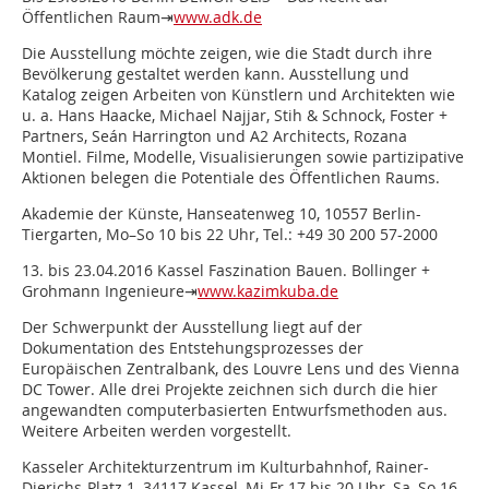
Öffentlichen Raum⇥
www.adk.de
Die Ausstellung möchte zeigen, wie die Stadt durch ihre
Bevölkerung gestaltet werden kann. Ausstellung und
Katalog zeigen Arbeiten von Künstlern und Architekten wie
u. a. Hans Haacke, Michael Najjar, Stih & Schnock, Foster +
Partners, Seán Harrington und A2 Architects, Rozana
Montiel. Filme, Modelle, Visualisierungen sowie partizipative
Aktionen belegen die Potentiale des Öffentlichen Raums.
Akademie der Künste, Hanseatenweg 10, 10557 Berlin-
Tiergarten, Mo–So 10 bis 22 Uhr, Tel.: +49 30 200 57-2000
13. bis 23.04.2016 Kassel Faszination Bauen. Bollinger +
Grohmann Ingenieure⇥
www.kazimkuba.de
Der Schwerpunkt der Ausstellung liegt auf der
Dokumentation des Entstehungsprozesses der
Europäischen Zentralbank, des Louvre Lens und des Vienna
DC Tower. Alle drei Projekte zeichnen sich durch die hier
angewandten computerbasierten Entwurfsmethoden aus.
Weitere Arbeiten werden vorgestellt.
Kasseler Architekturzentrum im Kulturbahnhof, Rainer-
Dierichs-Platz 1, 34117 Kassel, Mi-Fr 17 bis 20 Uhr, Sa, So 16