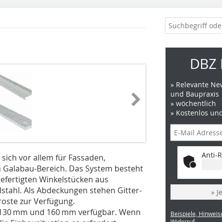
DBZ 
» Relevante New
und Baupraxis
» wöchentlich
» Kostenlos un
Anti-R
 sich vor allem für Fassaden,
 Galabau-Bereich. Das System besteht
efertigten Winkelstücken aus
lstahl. Als Abdeckungen stehen Gitter-
» J
oste zur Verfügung.
, 130 mm und 160 mm verfügbar. Wenn
Beispiele, Hinweis
Widerruf