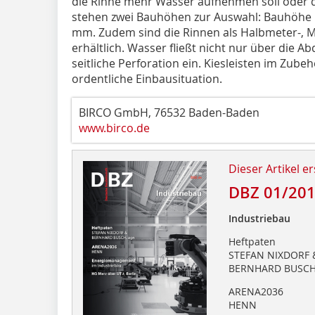
die Rinne mehr Wasser aufnehmen soll oder di
stehen zwei Bauhöhen zur Auswahl: Bauhöhe
mm. Zudem sind die Rinnen als Halbmeter-, M
erhältlich. Wasser fließt nicht nur über die 
seitliche Perforation ein. Kiesleisten im Zube
ordentliche Einbausituation.
BIRCO GmbH, 76532 Baden-Baden
www.birco.de
Dieser Artikel er
DBZ 01/20
Industriebau
Heftpaten
STEFAN NIXDORF 
BERNHARD BUSCH
ARENA2036
HENN