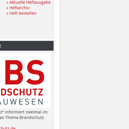
» Aktuelle Heftausgabe
» Heftarchiv
» Heft bestellen
z
z“ informiert zweimal im
das Thema Brandschutz
hutz.de