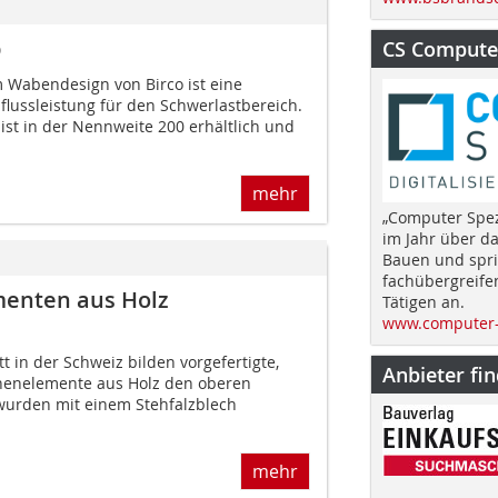
b
CS Computer
 Wabendesign von Birco ist eine
lussleistung für den Schwerlastbereich.
ist in der Nennweite 200 erhältlich und
mehr
„Computer Spez
im Jahr über d
Bauen und spri
fachübergreife
menten aus Holz
Tätigen an.
www.computer-
t in der Schweiz bilden vorgefertigte,
Anbieter fi
chenelemente aus Holz den oberen
wurden mit einem Stehfalzblech
mehr