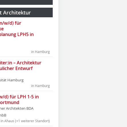
t Architektur
(m/w/d) für
ke
lanung LPH5 in
in Hamburg
ter:in – Architektur
ulicher Entwurf
sität Hamburg
in Hamburg
w/d) für LPH 1-5 in
Dortmund
tner Architekten BDA
tmbB
in Ahaus (+1 weiterer Standort)