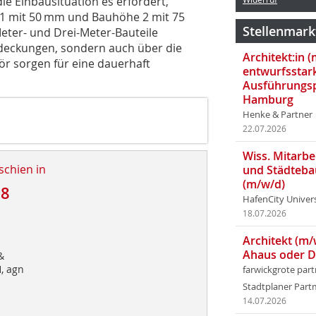
e Einbausituation es erfordert,
 1 mit 50 mm und Bauhöhe 2 mit 75
Stellenmark
eter- und Drei-Meter-Bauteile
Abdeckungen, sondern auch über die
Architekt:in 
hör sorgen für eine dauerhaft
entwurfsstar
Ausführungsp
Hamburg
Henke & Partner
22.07.2026
Wiss. Mitarbei
schien in
und Städteba
(m/w/d)
18
HafenCity Univer
18.07.2026
Architekt (m/
Ahaus oder 
&
, agn
farwickgrote par
Stadtplaner Par
14.07.2026