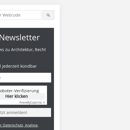
Newsletter
s zu Architektur, Recht
d jederzeit kündbar
oboter-Verifizierung
Hier klicken
Friendly
Captcha ⇗
etzt anmelden!
e: Datenschutz, Analyse,