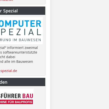
 Spezial
ial“ informiert zweimal
as softwareunterstützte
cht dabei
nd alle im Bauwesen
spezial.de
nden