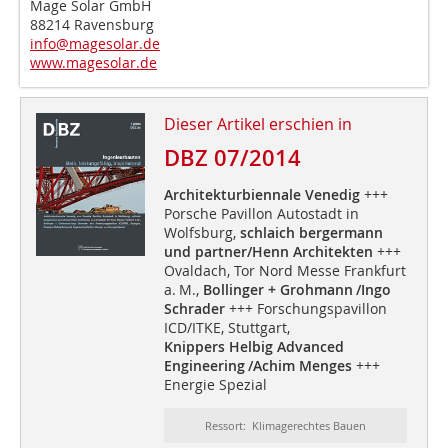
Mage Solar GmbH
88214 Ravensburg
info@magesolar.de
www.magesolar.de
Dieser Artikel erschien in
DBZ 07/2014
Architekturbiennale Venedig
+++
Porsche Pavillon Autostadt in
Wolfsburg,
schlaich bergermann
und partner/Henn Architekten
+++
Ovaldach, Tor Nord Messe Frankfurt
a. M.,
Bollinger + Grohmann /Ingo
Schrader
+++ Forschungspavillon
ICD/ITKE, Stuttgart,
Knippers Helbig Advanced
Engineering /Achim Menges
+++
Energie Spezial
Ressort: Klimagerechtes Bauen