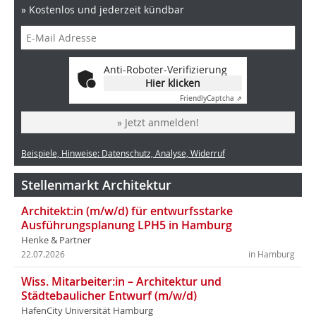
» Kostenlos und jederzeit kündbar
Anti-Roboter-Verifizierung
Hier klicken
Friendly
Captcha ⇗
» Jetzt anmelden!
Beispiele, Hinweise: Datenschutz, Analyse, Widerruf
Stellenmarkt Architektur
Architekt:in (m/w/d) für entwurfsstarke
Ausführungsplanung LPH5 in Hamburg
Henke & Partner
22.07.2026
in Hamburg
Wiss. Mitarbeiter:in – Architektur und
Städtebaulicher Entwurf (m/w/d)
HafenCity Universität Hamburg