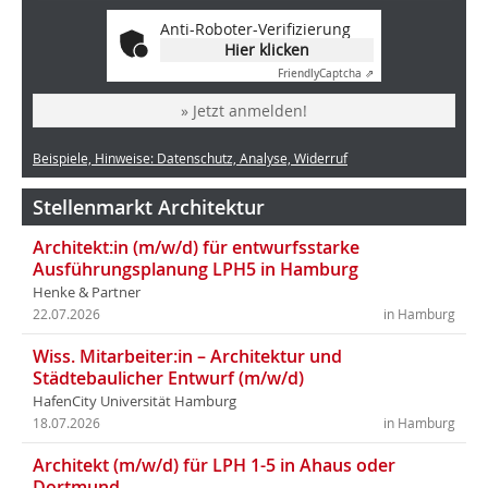
Anti-Roboter-Verifizierung
Hier klicken
Friendly
Captcha ⇗
» Jetzt anmelden!
Beispiele, Hinweise: Datenschutz, Analyse, Widerruf
Stellenmarkt Architektur
Architekt:in (m/w/d) für entwurfsstarke
Ausführungsplanung LPH5 in Hamburg
Henke & Partner
22.07.2026
in Hamburg
Wiss. Mitarbeiter:in – Architektur und
Städtebaulicher Entwurf (m/w/d)
HafenCity Universität Hamburg
18.07.2026
in Hamburg
Architekt (m/w/d) für LPH 1-5 in Ahaus oder
Dortmund