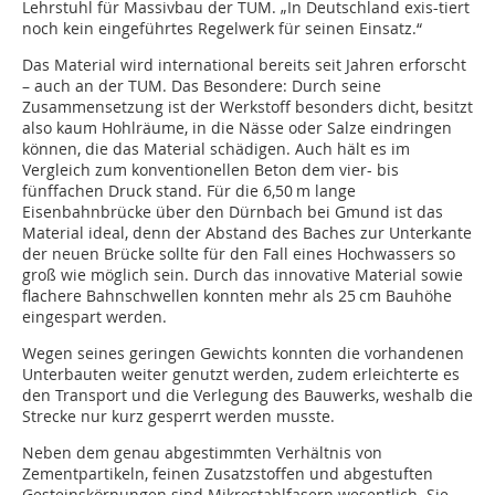
Lehrstuhl für Massivbau der TUM. „In Deutschland exis-tiert
noch kein eingeführtes Regelwerk für seinen Einsatz.“
Das Material wird international bereits seit Jahren erforscht
– auch an der TUM. Das Besondere: Durch seine
Zusammensetzung ist der Werkstoff besonders dicht, besitzt
also kaum Hohlräume, in die Nässe oder Salze eindringen
können, die das Material schädigen. Auch hält es im
Vergleich zum konventionellen Beton dem vier- bis
fünffachen Druck stand. Für die 6,50 m lange
Eisenbahnbrücke über den Dürnbach bei Gmund ist das
Material ideal, denn der Abstand des Baches zur Unterkante
der neuen Brücke sollte für den Fall eines Hochwassers so
groß wie möglich sein. Durch das innovative Material sowie
flachere Bahnschwellen konnten mehr als 25 cm Bauhöhe
eingespart werden.
Wegen seines geringen Gewichts konnten die vorhandenen
Unterbauten weiter genutzt werden, zudem erleichterte es
den Transport und die Verlegung des Bauwerks, weshalb die
Strecke nur kurz gesperrt werden musste.
Neben dem genau abgestimmten Verhältnis von
Zementpartikeln, feinen Zusatzstoffen und abgestuften
Gesteinskörnungen sind Mikrostahlfasern wesentlich. Sie