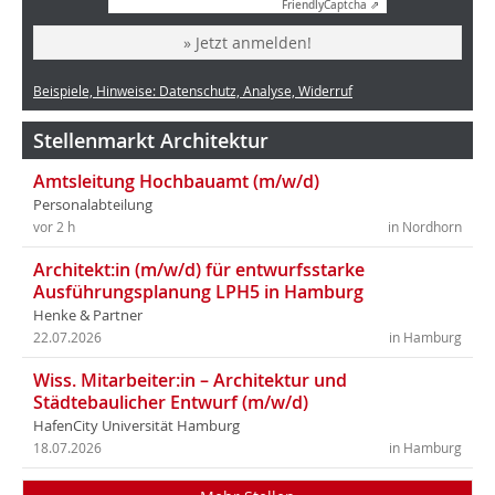
Friendly
Captcha ⇗
» Jetzt anmelden!
Beispiele, Hinweise: Datenschutz, Analyse, Widerruf
Stellenmarkt Architektur
Amtsleitung Hochbauamt (m/w/d)
Personalabteilung
vor 2 h
in Nordhorn
Architekt:in (m/w/d) für entwurfsstarke
Ausführungsplanung LPH5 in Hamburg
Henke & Partner
22.07.2026
in Hamburg
Wiss. Mitarbeiter:in – Architektur und
Städtebaulicher Entwurf (m/w/d)
HafenCity Universität Hamburg
18.07.2026
in Hamburg