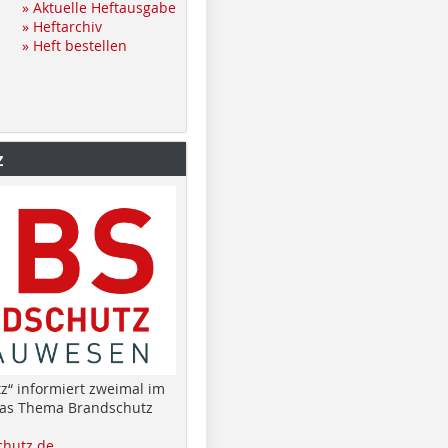
» Aktuelle Heftausgabe
» Heftarchiv
» Heft bestellen
z
z“ informiert zweimal im
das Thema Brandschutz
hutz.de