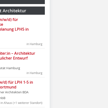
t Architektur
(m/w/d) für
ke
lanung LPH5 in
in Hamburg
ter:in – Architektur
ulicher Entwurf
sität Hamburg
in Hamburg
w/d) für LPH 1-5 in
Dortmund
tner Architekten BDA
tmbB
in Ahaus (+1 weiterer Standort)