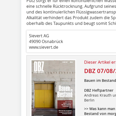
Putz sorgt er für einen kontinuierlichen Was
eine schnelle Rücktrocknung. Aufgrund sei
und des kontinuierlichen Flüssigwassertrans
Alkalität verhindert das Produkt zudem die 
oberhalb des Taupunkts und beugt somit Sch
Sievert AG
49090 Osnabrück
www.sievert.de
Dieser Artikel er
DBZ 07/08/
Bauen im Bestan
DBZ Heftpartner
Andreas Krauth un
Berlin
>> Was kann man 
Bestand von morg