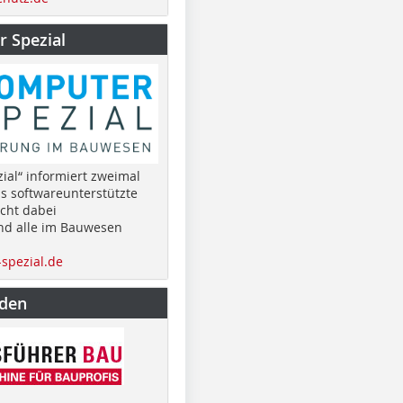
 Spezial
ial“ informiert zweimal
as softwareunterstützte
cht dabei
nd alle im Bauwesen
spezial.de
nden