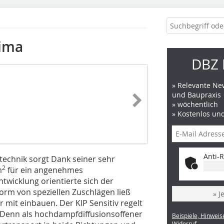
lima
DBZ 
» Relevante New
und Baupraxis
» wöchentlich
» Kostenlos un
Anti-R
ztechnik sorgt Dank seiner sehr
2
m
für ein angenehmes
wicklung orientierte sich der
Form von speziellen Zuschlägen ließ
» J
 mit einbauen. Der KIP Sensitiv regelt
 Denn als hochdampfdiffusionsoffener
Beispiele, Hinweis
Widerruf