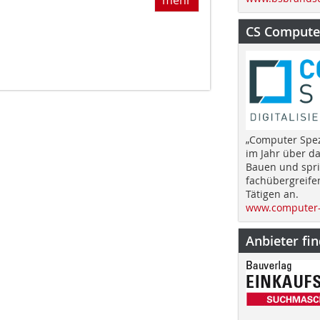
CS Computer
„Computer Spez
im Jahr über d
Bauen und spri
fachübergreife
Tätigen an.
www.computer-
Anbieter fi