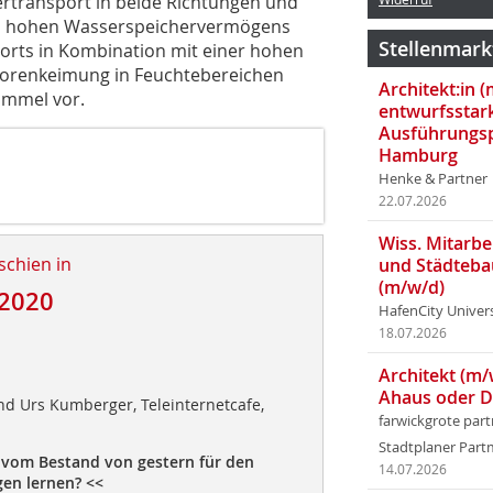
sertransport in beide Richtungen und
nes hohen Wasserspeichervermögens
Stellenmark
ports in Kombination mit einer hohen
Sporenkeimung in Feuchtebereichen
Architekt:in 
immel vor.
entwurfsstar
Ausführungsp
Hamburg
Henke & Partner
22.07.2026
Wiss. Mitarbei
schien in
und Städteba
(m/w/d)
2020
HafenCity Univer
18.07.2026
d
Architekt (m/
Ahaus oder 
d Urs Kumberger, Teleinternetcafe,
farwickgrote par
Stadtplaner Par
vom Bestand von gestern für den
14.07.2026
en lernen? <<