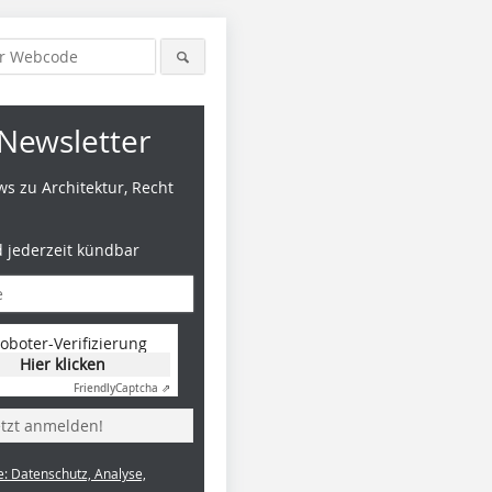
Newsletter
s zu Architektur, Recht
d jederzeit kündbar
oboter-Verifizierung
Hier klicken
Friendly
Captcha ⇗
etzt anmelden!
e: Datenschutz, Analyse,